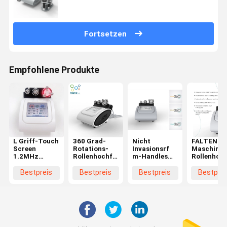
Fortsetzen
Empfohlene Produkte
L Griff-Touch
360 Grad-
Nicht
FALTEN-
Screen
Rotations-
Invasionsrf
Maschinen
1.2MHz
Rollenhochfrequenz-
m-Handles
Rollenhoc
Hochfrequenz-
Maschine für
Multipolar
Maschinen
Maschinen-
Cellulite-
Body, der
Körper-
Bestpreis
Bestpreis
Bestpreis
Bestprei
Psychiaters-
Abbau-
Maschine
Formung
Fettzelle alle
Maschine
abnimmt
Beruf
Körperteile
Microcurr
Anti