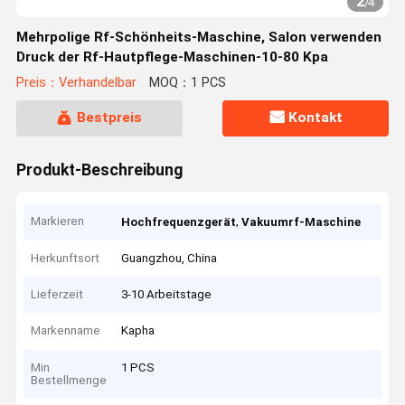
2
/
4
Mehrpolige Rf-Schönheits-Maschine, Salon verwenden
Druck der Rf-Hautpflege-Maschinen-10-80 Kpa
Preis：Verhandelbar
MOQ：1 PCS
Bestpreis
Kontakt
Produkt-Beschreibung
Markieren
,
Hochfrequenzgerät
Vakuumrf-Maschine
Herkunftsort
Guangzhou, China
Lieferzeit
3-10 Arbeitstage
Markenname
Kapha
Min
1 PCS
Bestellmenge