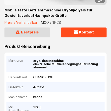
2
/
4
Mobile fette Gefriehrmaschine Cryolipolysis für
Gewichtsverlust-kompakte Größe
Preis：Verhandelbar
MOQ：1PCS
Bestpreis
Kontakt
Produkt-Beschreibung
Markieren
,
,
cryo
das Maschine
elektrische Muskelanregungsausrüstung
abnimmt
Herkunftsort
GUANGZHOU
Lieferzeit
4-7days
Markenname
kapha
Min
1PCS
Bestellmenge