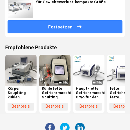
für Gewichtsverlust-kompakte Größe
Fortsetzen
Empfohlene Produkte
Körper
Kühle fette
Haupt-fette
fette
Scuplting
Gefriehrmaschine
Gefriehrmaschine
Gefriehrm
kühlen
Sculting
Cryo für den
fette
150MM
220V
Körper, der
Saugausrü
Cryolipolysis
Cryolipolysis
Gewichtsverlust
100mm
Bestpreis
Bestpreis
Bestpreis
Bestprei
fette
kein Risiko
abnimmt
Hand-
Gefriehrmaschine
Cryolipolys
ab