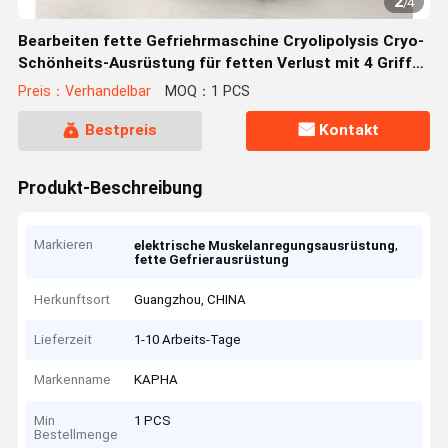
2
/
4
Bearbeiten fette Gefriehrmaschine Cryolipolysis Cryo-
Schönheits-Ausrüstung für fetten Verlust mit 4 Griffen
das Abnehmen der Maschine maschinell
Preis：Verhandelbar
MOQ：1 PCS
Bestpreis
Kontakt
Produkt-Beschreibung
Markieren
,
elektrische Muskelanregungsausrüstung
fette Gefrierausrüstung
Herkunftsort
Guangzhou, CHINA
Lieferzeit
1-10 Arbeits-Tage
Markenname
KAPHA
Min
1 PCS
Bestellmenge