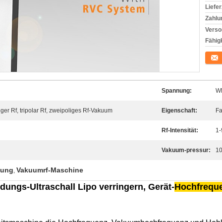
Liefer
Zahlu
Verso
Fähigk
Konta
Spannung:
W
er Rf, tripolar Rf, zweipoliges Rf-Vakuum
Eigenschaft:
Fa
Rf-Intensität:
1-
Vakuum-pressur:
1
tung
Vakuumrf-Maschine
,
ngs-Ultraschall Lipo verringern, Gerät-
Hochfrequ