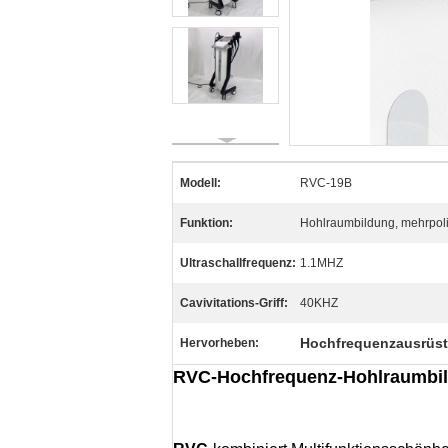
Modell:
RVC-19B
Funktion:
Hohlraumbildung, mehrpolig
Ultraschallfrequenz:
1.1MHZ
Cavivitations-Griff:
40KHZ
Hochfrequenzausrüs
Hervorheben:
RVC-Hochfrequenz-Hohlraumbildu