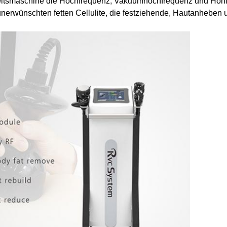
heitsmaschine die Hochfrequenz, Vakuumhochfrequenz und Hohl
unerwünschten fetten Cellulite, die festziehende, Hautanheben