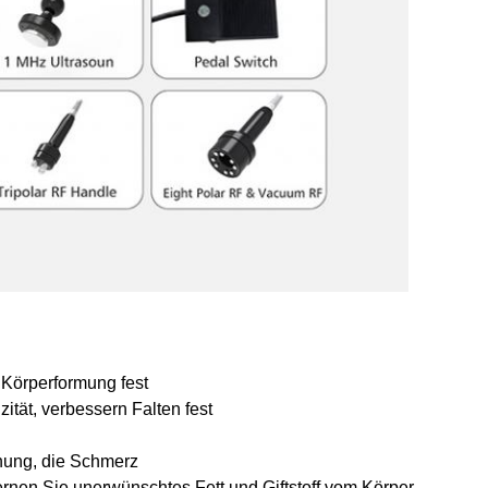
 Körperformung fest
ität, verbessern Falten fest
hnung, die Schmerz
ernen Sie unerwünschtes Fett und Giftstoff vom Körper