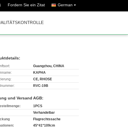
Fordern Sie ein Zitat
German
1
ALITÄTSKONTROLLE
uktdetails:
ftsort:
Guangzhou, CHINA
enname:
KAPHA
izierung:
CE, RHOSE
lnummer:
RVC-19B
ung und Versand AGB:
estellmenge:
1PCS
Verhandelbar
ckung
Flugrechtssache
mationen:
45*41*109cm