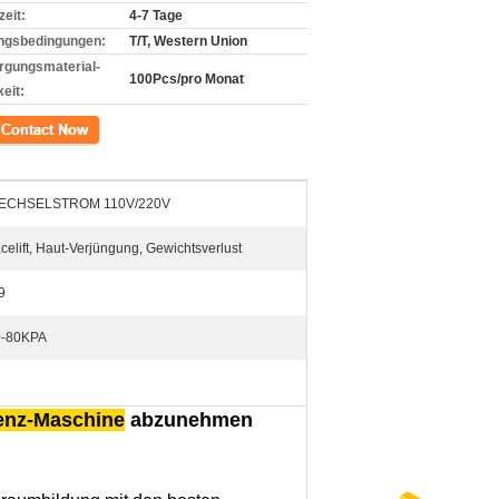
zeit:
4-7 Tage
ngsbedingungen:
T/T, Western Union
rgungsmaterial-
100Pcs/pro Monat
eit:
kt
ECHSELSTROM 110V/220V
celift, Haut-Verjüngung, Gewichtsverlust
9
0-80KPA
enz-Maschine
abzunehmen