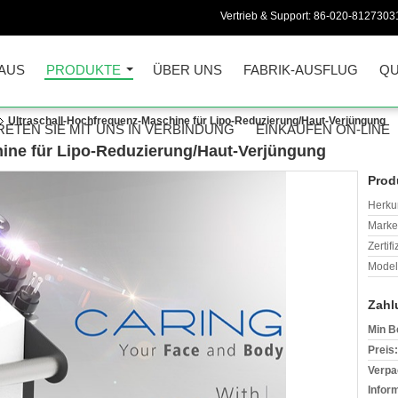
Vertrieb & Support:
86-020-8127303
AUS
PRODUKTE
ÜBER UNS
FABRIK-AUSFLUG
QU
Ultraschall-Hochfrequenz-Maschine für Lipo-Reduzierung/Haut-Verjüngung
RETEN SIE MIT UNS IN VERBINDUNG
EINKAUFEN ON-LINE
ine für Lipo-Reduzierung/Haut-Verjüngung
Prod
Herkun
Mark
Zertif
Model
Zahl
Min B
Preis:
Verpa
Infor