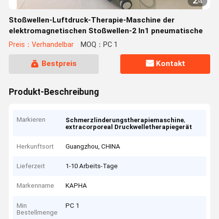
2
/
4
Stoßwellen-Luftdruck-Therapie-Maschine der
elektromagnetischen Stoßwellen-2 In1 pneumatische
Preis：Verhandelbar
MOQ：PC 1
Bestpreis
Kontakt
Produkt-Beschreibung
Markieren
,
Schmerzlinderungstherapiemaschine
extracorporeal Druckwelletherapiegerät
Herkunftsort
Guangzhou, CHINA
Lieferzeit
1-10 Arbeits-Tage
Markenname
KAPHA
Min
PC 1
Bestellmenge