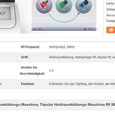
Liefer
Zahlu
Verso
Fähigk
Konta
Rf-Frequenz:
mehrpolig/1.2MHz
Griff:
Hohlraumbildung, mehrpoliger Rf, tripolar Rf,
Drehen Sie
1-5
Geschwindigkeit:
ün
Funktion:
Enthäuten Sie das Tighting, den Körper, der fette
raumbildungs-Maschine
Tripolar Hohlraumbildungs-Maschine Rf-3
,