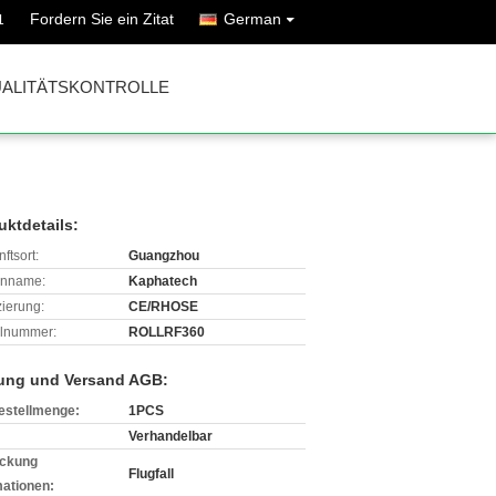
Fordern Sie ein Zitat
German
1
ALITÄTSKONTROLLE
uktdetails:
ftsort:
Guangzhou
enname:
Kaphatech
izierung:
CE/RHOSE
lnummer:
ROLLRF360
ung und Versand AGB:
estellmenge:
1PCS
Verhandelbar
ckung
Flugfall
mationen: