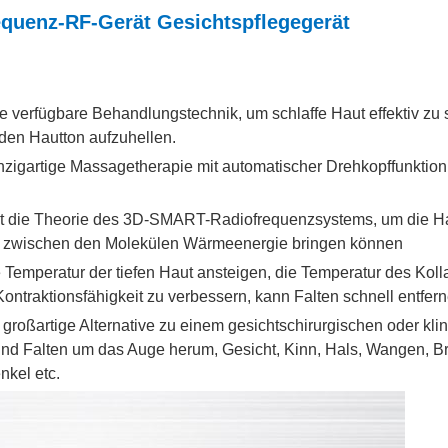
equenz-RF-Gerät Gesichtspflegegerät
e verfügbare Behandlungstechnik, um schlaffe Haut effektiv zu s
 den Hautton aufzuhellen.
inzigartige Massagetherapie mit automatischer Drehkopffunktion
 die Theorie des 3D-SMART-Radiofrequenzsystems, um die Hau
g zwischen den Molekülen Wärmeenergie bringen können
e Temperatur der tiefen Haut ansteigen, die Temperatur des Kol
Kontraktionsfähigkeit zu verbessern, kann Falten schnell entfern
großartige Alternative zu einem gesichtschirurgischen oder kli
und Falten um das Auge herum, Gesicht, Kinn, Hals, Wangen, B
nkel etc.