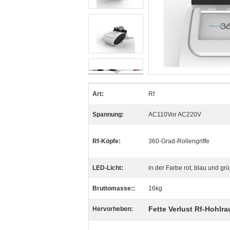
Art:
Rf
Spannung:
AC110Vor AC220V
Rf-Köpfe:
360-Grad-Rollengriffe
LED-Licht:
in der Farbe rot, blau und gr
Bruttomasse::
16kg
Fette Verlust Rf-Hohl
Hervorheben: