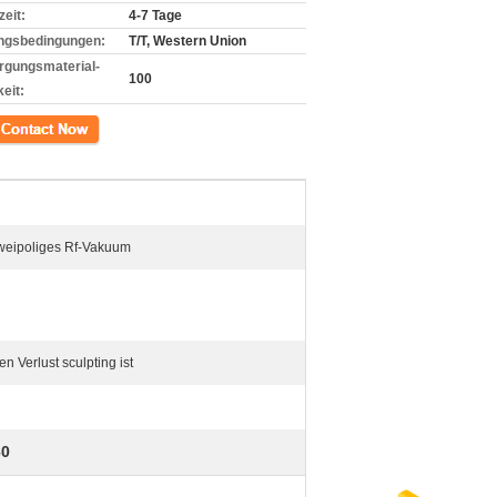
zeit:
4-7 Tage
ngsbedingungen:
T/T, Western Union
rgungsmaterial-
100
eit:
kt
 zweipoliges Rf-Vakuum
n Verlust sculpting ist
60