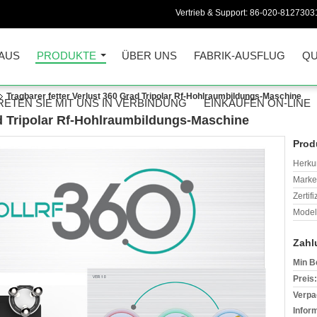
Vertrieb & Support:
86-020-8127303
AUS
PRODUKTE
ÜBER UNS
FABRIK-AUSFLUG
QU
Tragbarer fetter Verlust 360 Grad Tripolar Rf-Hohlraumbildungs-Maschine
RETEN SIE MIT UNS IN VERBINDUNG
EINKAUFEN ON-LINE
ad Tripolar Rf-Hohlraumbildungs-Maschine
Prod
Herkun
Mark
Zertif
Model
Zahl
Min B
Preis:
Verpa
Infor