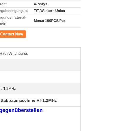
zeit:
4-7days
ngsbedingungen:
T/T, Western Union
rgungsmaterial-
Monat 100PCS/Per
eit:
kt
, Haut-Verjüngung,
ig/1.2MHz
ettabbaumaschine Rf-1.2MHz
 gegenüberstellen