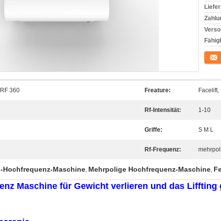
Liefer
Zahlu
Verso
Fähigk
Konta
IRF 360
Freature:
Facelift
Rf-Intensität:
1-10
Griffe:
S M L
Rf-Frequenz:
mehrpol
-Hochfrequenz-Maschine
Mehrpolige Hochfrequenz-Maschine
F
,
,
nz Maschine für Gewicht verlieren und das Liffting