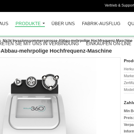
Vertrieb & Support
AUS
PRODUKTE
ÜBER UNS
FABRIK-AUSFLUG
QU
Nicht Invasionssommersprosse-Abbau-mehrpolige Hochfrequenz-Maschine
RETEN SIE MIT UNS IN VERBINDUNG
EINKAUFEN ON-LINE
-Abbau-mehrpolige Hochfrequenz-Maschine
Prod
Herkun
Mark
Zertif
Model
Zahl
Min B
Preis:
Verpa
Infor