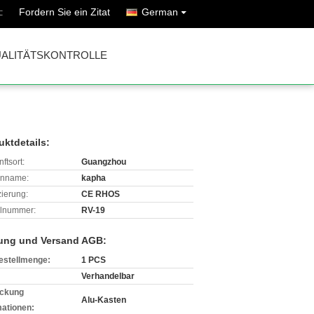
Fordern Sie ein Zitat
German
:
ALITÄTSKONTROLLE
uktdetails:
ftsort:
Guangzhou
enname:
kapha
izierung:
CE RHOS
lnummer:
RV-19
ung und Versand AGB:
estellmenge:
1 PCS
Verhandelbar
ckung
Alu-Kasten
mationen: