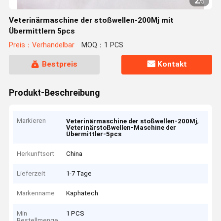
2
/
5
Veterinärmaschine der stoßwellen-200Mj mit
Übermittlern 5pcs
Preis：Verhandelbar
MOQ：1 PCS
Bestpreis
Kontakt
Produkt-Beschreibung
Markieren
,
Veterinärmaschine der stoßwellen-200Mj
Veterinärstoßwellen-Maschine der
Übermittler-5pcs
Herkunftsort
China
Lieferzeit
1-7 Tage
Markenname
Kaphatech
Min
1 PCS
Bestellmenge