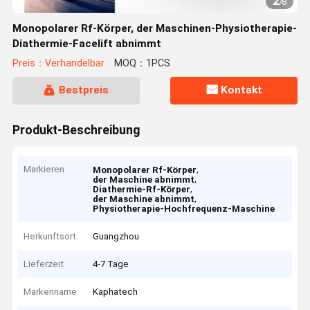
2
/
8
Monopolarer Rf-Körper, der Maschinen-Physiotherapie-
Diathermie-Facelift abnimmt
Preis：Verhandelbar
MOQ：1PCS
Bestpreis
Kontakt
Produkt-Beschreibung
Markieren
,
Monopolarer Rf-Körper
,
der Maschine abnimmt
,
Diathermie-Rf-Körper
,
der Maschine abnimmt
Physiotherapie-Hochfrequenz-Maschine
Herkunftsort
Guangzhou
Lieferzeit
4-7 Tage
Markenname
Kaphatech