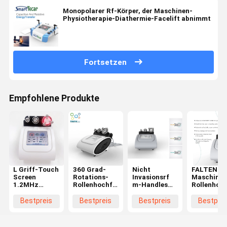
Monopolarer Rf-Körper, der Maschinen-
Physiotherapie-Diathermie-Facelift abnimmt
Fortsetzen
Empfohlene Produkte
L Griff-Touch
360 Grad-
Nicht
FALTEN-
Screen
Rotations-
Invasionsrf
Maschinen
1.2MHz
Rollenhochfrequenz-
m-Handles
Rollenhoc
Hochfrequenz-
Maschine für
Multipolar
Maschinen
Maschinen-
Cellulite-
Body, der
Körper-
Bestpreis
Bestpreis
Bestpreis
Bestprei
Psychiaters-
Abbau-
Maschine
Formung
Fettzelle alle
Maschine
abnimmt
Beruf
Körperteile
Microcurr