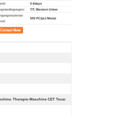
zeit:
5-8days
ngsbedingungen:
T/T, Western Union
rgungsmaterial-
500 PC/pro Monat
eit:
kt
schine
Therapie-Maschine CET Tecar
,