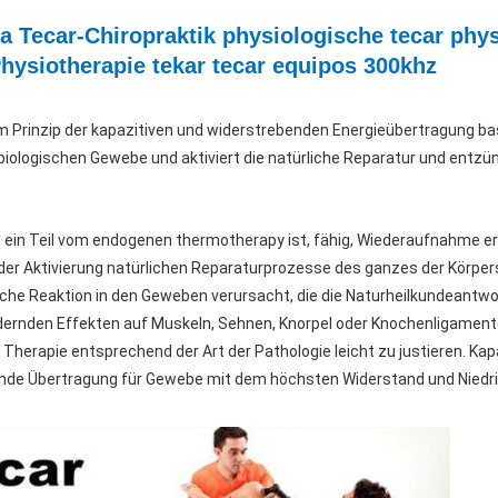
 Tecar-Chiropraktik physiologische tecar phys
Physiotherapie tekar tecar equipos 300khz
Prinzip der kapazitiven und widerstrebenden Energieübertragung bas
er biologischen Gewebe und aktiviert die natürliche Reparatur und e
e ein Teil vom endogenen thermotherapy ist, fähig, Wiederaufnahme er
g der Aktivierung natürlichen Reparaturprozesse des ganzes der Körpe
he Reaktion in den Geweben verursacht, die die Naturheilkundeantwo
den Effekten auf Muskeln, Sehnen, Knorpel oder Knochenligamente 
 Therapie entsprechend der Art der Pathologie leicht zu justieren. Ka
nde Übertragung für Gewebe mit dem höchsten Widerstand und Niedr