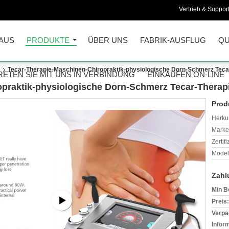
Vertrieb & Support
AUS
PRODUKTE
ÜBER UNS
FABRIK-AUSFLUG
QU
e
Tecar-Therapie-Maschinen-Chiropraktik-physiologische Dorn-Schmerz Tec
RETEN SIE MIT UNS IN VERBINDUNG
EINKAUFEN ON-LINE
opraktik-physiologische Dorn-Schmerz Tecar-Therap
Prod
Herkun
Mark
Zertif
Model
Zahl
Min B
Preis:
Verpa
Infor