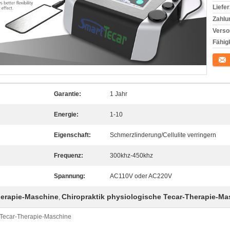
Liefer
Zahlu
Verso
Fähigk
Konta
Garantie:
1 Jahr
Energie:
1-10
Eigenschaft:
Schmerzlinderung/Cellulite verringern
Frequenz:
300khz-450khz
Spannung:
AC110V oder AC220V
herapie-Maschine
Chiropraktik physiologische Tecar-Therapie-Ma
,
 Tecar-Therapie-Maschine