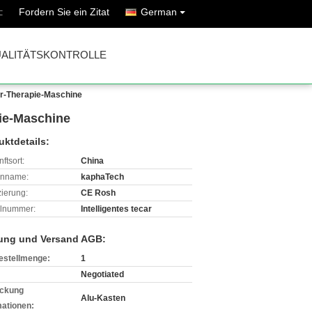
Fordern Sie ein Zitat
German
:
ALITÄTSKONTROLLE
ar-Therapie-Maschine
ie-Maschine
uktdetails:
ftsort:
China
enname:
kaphaTech
izierung:
CE Rosh
lnummer:
Intelligentes tecar
ung und Versand AGB:
estellmenge:
1
Negotiated
ckung
Alu-Kasten
mationen: