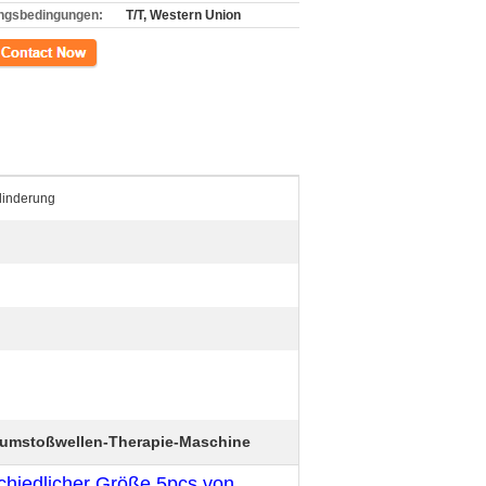
ngsbedingungen:
T/T, Western Union
kt
linderung
umstoßwellen-Therapie-Maschine
schiedlicher Größe 5pcs von