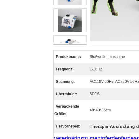
Produktname:
Stoßwellenmaschine
Frequenz:
1-16HZ
Spannung:
AC110V 60Hz, AC220V 50H
Übermittler:
5PCS
Verpackende
48*40*35cm
Größe:
Therapie-Ausrüstung d
Hervorheben:
Veterinärinstrumentpferdepferdear