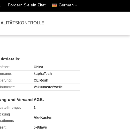
Fordern Sie ein Zitat
German
1
ALITÄTSKONTROLLE
uktdetails:
ftsort:
China
enname:
kaphaTech
izierung:
CE Rosh
lnummer:
Vakuumstoßwelle
ung und Versand AGB:
estellmenge:
1
ckung
Alu-Kasten
mationen:
zeit:
5-8days