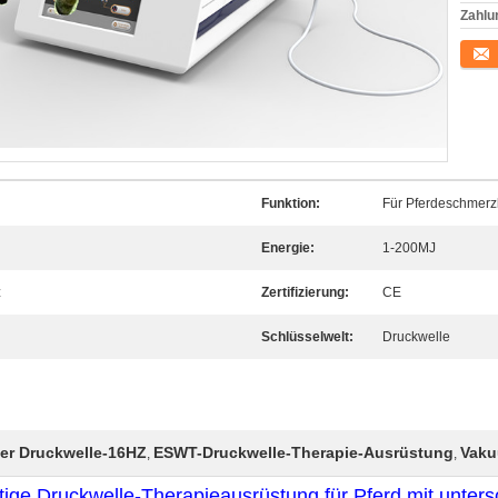
Zahlu
Konta
Funktion:
Für Pferdeschmerz
Energie:
1-200MJ
z
Zertifizierung:
CE
Schlüsselwelt:
Druckwelle
er Druckwelle-16HZ
ESWT-Druckwelle-Therapie-Ausrüstung
Vaku
,
,
tige Druckwelle-Therapieausrüstung für Pferd mit unter