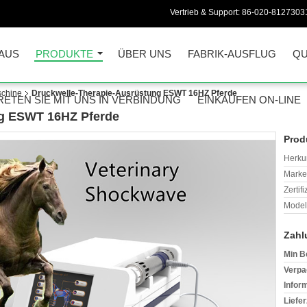
Vertrieb & Support:
86-020-8127303
AUS
PRODUKTE
ÜBER UNS
FABRIK-AUSFLUG
QU
schine
Druckwelle-Therapie-Ausrüstung ESWT 16HZ Pferde
RETEN SIE MIT UNS IN VERBINDUNG
EINKAUFEN ON-LINE
ng ESWT 16HZ Pferde
Prod
Herkun
Mark
Zertif
Model
Zahl
Min B
Verpa
Infor
Liefer