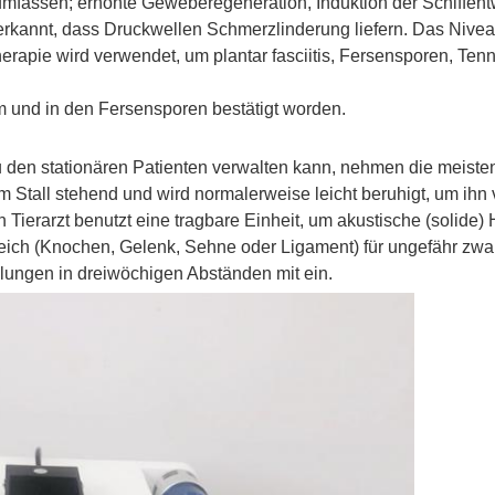
umfassen; erhöhte Geweberegeneration, Induktion der Schiffent
 erkannt, dass Druckwellen Schmerzlinderung liefern. Das Nive
therapie wird verwendet, um plantar fasciitis, Fersensporen, Te
m und in den Fersensporen bestätigt worden.
den stationären Patienten verwalten kann, nehmen die meisten
nem Stall stehend und wird normalerweise leicht beruhigt, um i
 Tierarzt benutzt eine tragbare Einheit, um akustische (solide
eich (Knochen, Gelenk, Sehne oder Ligament) für ungefähr zwan
lungen in dreiwöchigen Abständen mit ein.