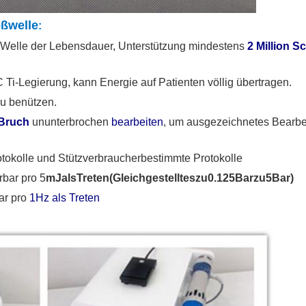
oßwelle
:
Pferdeartige Stoßwellentherapiemaschine für Pfer
n Welle der Lebensdauer, Unterstützung mindestens
2 Million 
C Ti-Legierung, kann Energie auf Patienten völlig übertragen.
zu benützen.
Bruch
ununterbrochen
bearbeiten
, um ausgezeichnetes Bearbe
tokolle und Stützverbraucherbestimmte Protokolle
erbar pro 5
mJalsTreten(Gleichgestellteszu0.125Barzu5Bar)
ar pro
1Hz als Treten