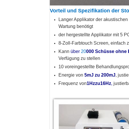
Vorteil und Spezifikation der St
Langer Applikator der akustische
Wartung benötigt
der hergestellte Applikator mit 5 P
8-Zoll-Farbtouch Screen, einfach 
Kann
über
20
000 Schüsse ohne 
Verfügung zu stellen
10 voreingestellte Behandlungspro
Energie von
5mJ zu 200mJ
, justi
Frequenz von
1Hzzu16Hz
,
justierb