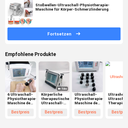
Stoßwellen-Ultraschall-Physiotherapie-
Maschine für Körper-Schmerzlinderung
Fortsetzen
Empfohlene Produkte
6 Ultraschall-
Körperliche
Ultraschall-
Ultrashock
Physiotherapie-
therapeutische
Physiotherapie-
Ultraschal
Maschine der
Ultraschall-
Maschine der
Therapie-
Stangen-
Physiotherapie-
Lymphentwässerungs-
Maschinen
21Hz für
Hauptmaschine
6 der
Schulter
Bestpreis
Bestpreis
Bestpreis
Bestprei
Rehabilitation
für Körper-
Stangen-
Achilles
Plantar
Schmerzlinderung
21Hz
Tendon
Fasciitis