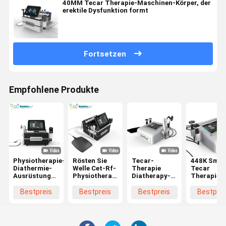
40MM Tecar Therapie-Maschinen-Körper, der
erektile Dysfunktion formt
Fortsetzen
Empfohlene Produkte
Physiotherapie-
Rösten Sie
Tecar-
448K Smar
Diathermie-
Welle Cet-Rf-
Therapie
Tecar
Ausrüstungs-
Physiotherapie-
Diatherapy-
Therapieg
Ed-
Ausrüstungs-
Physiotherapie-
Diathermi
Druckwelle
Schmerzlinderungs-
Maschine mit
RF CET RE
Bestpreis
Bestpreis
Bestpreis
Bestprei
rösten Cet
Maschinen-
448KHz
Physiother
Smart Tecar
Smarts Tecar
Griffen CET
für
448khz
RET
Faceliftin