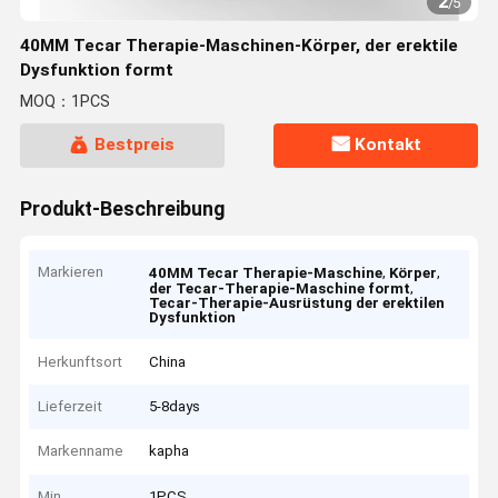
2
/
5
40MM Tecar Therapie-Maschinen-Körper, der erektile
Dysfunktion formt
MOQ：1PCS
Bestpreis
Kontakt
Produkt-Beschreibung
Markieren
,
,
40MM Tecar Therapie-Maschine
Körper
,
der Tecar-Therapie-Maschine formt
Tecar-Therapie-Ausrüstung der erektilen
Dysfunktion
Herkunftsort
China
Lieferzeit
5-8days
Markenname
kapha
Min
1PCS