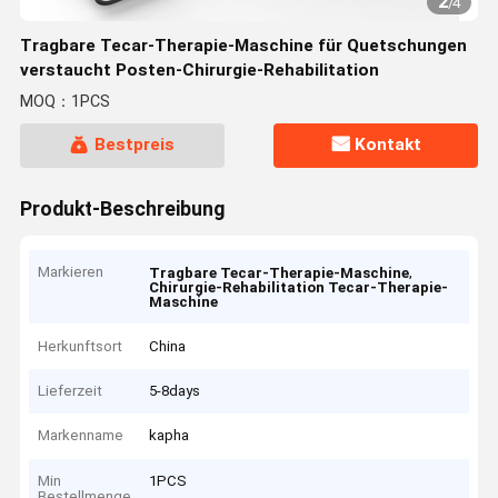
2
/
4
Tragbare Tecar-Therapie-Maschine für Quetschungen
verstaucht Posten-Chirurgie-Rehabilitation
MOQ：1PCS
Bestpreis
Kontakt
Produkt-Beschreibung
Markieren
,
Tragbare Tecar-Therapie-Maschine
Chirurgie-Rehabilitation Tecar-Therapie-
Maschine
Herkunftsort
China
Lieferzeit
5-8days
Markenname
kapha
Min
1PCS
Bestellmenge