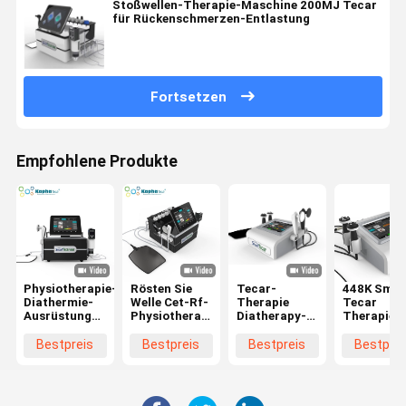
Stoßwellen-Therapie-Maschine 200MJ Tecar
für Rückenschmerzen-Entlastung
Fortsetzen
Empfohlene Produkte
Physiotherapie-
Rösten Sie
Tecar-
448K Smar
Diathermie-
Welle Cet-Rf-
Therapie
Tecar
Ausrüstungs-
Physiotherapie-
Diatherapy-
Therapieg
Ed-
Ausrüstungs-
Physiotherapie-
Diathermi
Druckwelle
Schmerzlinderungs-
Maschine mit
RF CET RE
Bestpreis
Bestpreis
Bestpreis
Bestprei
rösten Cet
Maschinen-
448KHz
Physiother
Smart Tecar
Smarts Tecar
Griffen CET
für
448khz
RET
Faceliftin