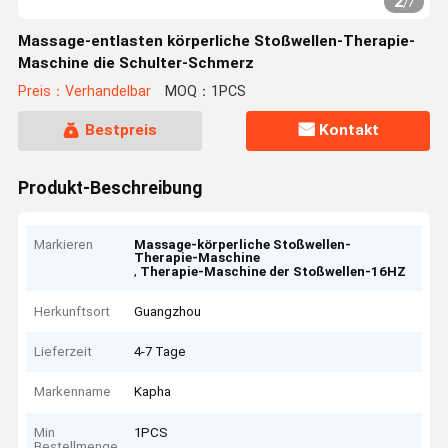
2
/
7
Massage-entlasten körperliche Stoßwellen-Therapie-
Maschine die Schulter-Schmerz
Preis：Verhandelbar
MOQ：1PCS
Bestpreis
Kontakt
Produkt-Beschreibung
Markieren
Massage-körperliche Stoßwellen-
Therapie-Maschine
,
Therapie-Maschine der Stoßwellen-16HZ
Herkunftsort
Guangzhou
Lieferzeit
4-7 Tage
Markenname
Kapha
Min
1PCS
Bestellmenge