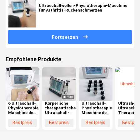
Ultraschallwellen-Physiotherapie-Maschine
für Arthritis-Rückenschmerzen
Fortsetzen
Empfohlene Produkte
6 Ultraschall-
Körperliche
Ultraschall-
Ultrashock
Physiotherapie-
therapeutische
Physiotherapie-
Ultraschal
Maschine der
Ultraschall-
Maschine der
Therapie-
Stangen-
Physiotherapie-
Lymphentwässerungs-
Maschinen
21Hz für
Hauptmaschine
6 der
Schulter
Bestpreis
Bestpreis
Bestpreis
Bestprei
Rehabilitation
für Körper-
Stangen-
Achilles
Plantar
Schmerzlinderung
21Hz
Tendon
Fasciitis