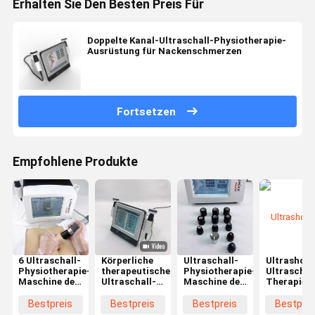
Erhalten Sie Den Besten Preis Für
Doppelte Kanal-Ultraschall-Physiotherapie-
Ausrüstung für Nackenschmerzen
Fortsetzen
Empfohlene Produkte
6 Ultraschall-
Körperliche
Ultraschall-
Ultrashock
Physiotherapie-
therapeutische
Physiotherapie-
Ultraschal
Maschine der
Ultraschall-
Maschine der
Therapie-
Stangen-
Physiotherapie-
Lymphentwässerungs-
Maschinen
21Hz für
Hauptmaschine
6 der
Schulter
Bestpreis
Bestpreis
Bestpreis
Bestprei
Rehabilitation
für Körper-
Stangen-
Achilles