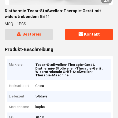
2
/
6
Diathermie Tecar-Stoßwellen-Therapie-Gerät mit
widerstrebendem Griff
MOQ：1PCS
Bestpreis
Kontakt
Produkt-Beschreibung
Markieren
,
Tecar-Stoßwellen-Therapie-Gerät
,
Diathermie-Stoßwellen-Therapie-Gerät
Widerstrebende Griff-Stoßwellen-
Therapie-Maschine
Herkunftsort
China
Lieferzeit
5-8days
Markenname
kapha
Min
1PCS