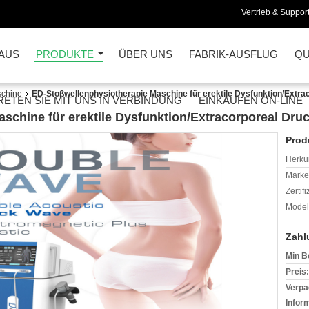
Vertrieb & Support
AUS
PRODUKTE
ÜBER UNS
FABRIK-AUSFLUG
QU
schine
ED-Stoßwellenphysiotherapie Maschine für erektile Dysfunktion/Extra
RETEN SIE MIT UNS IN VERBINDUNG
EINKAUFEN ON-LINE
schine für erektile Dysfunktion/Extracorporeal Dru
Prod
Herkun
Mark
Zertif
Model
Zahl
Min B
Preis:
Verpa
Infor