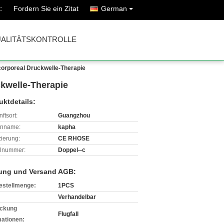
Fordern Sie ein Zitat
German
:
ALITÄTSKONTROLLE
corporeal Druckwelle-Therapie
ckwelle-Therapie
uktdetails:
ftsort:
Guangzhou
enname:
kapha
izierung:
CE RHOSE
lnummer:
Doppel--c
ung und Versand AGB:
estellmenge:
1PCS
Verhandelbar
ckung
Flugfall
mationen: