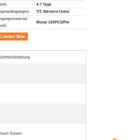
zeit:
4-7 Tage
ngsbedingungen:
T/T, Western Union
rgungsmaterial-
Monat 100PCS/Per
eit:
kt
Schmerzlinderung
 Touch Screen