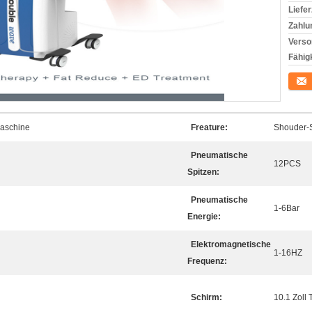
Liefer
Zahlu
Verso
Fähigk
Konta
aschine
Freature:
Shouder-
Pneumatische
12PCS
Spitzen:
Pneumatische
1-6Bar
Energie:
Elektromagnetische
1-16HZ
Frequenz:
Schirm:
10.1 Zoll