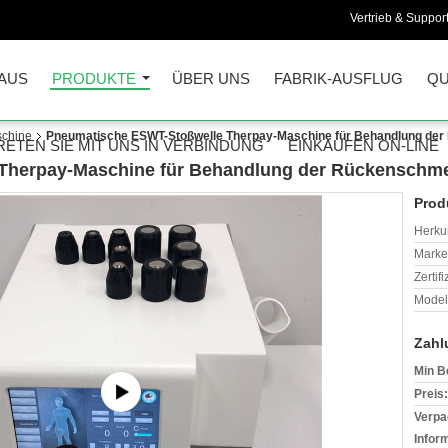
Vertrieb & Support
AUS
PRODUKTE
ÜBER UNS
FABRIK-AUSFLUG
QU
schine
Pneumatische ESWT-Stoßwelle Therpay-Maschine für Behandlung de
RETEN SIE MIT UNS IN VERBINDUNG
EINKAUFEN ON-LINE
Therpay-Maschine für Behandlung der Rückenschm
Prod
Herkun
Mark
Zertif
Model
Zahl
Min B
Preis:
Verpa
Infor