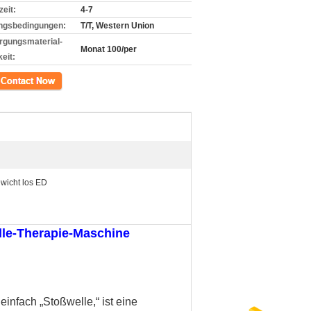
zeit:
4-7
ngsbedingungen:
T/T, Western Union
rgungsmaterial-
Monat 100/per
eit:
kt
wicht los ED
lle-Therapie-Maschine
einfach „Stoßwelle,“ ist eine