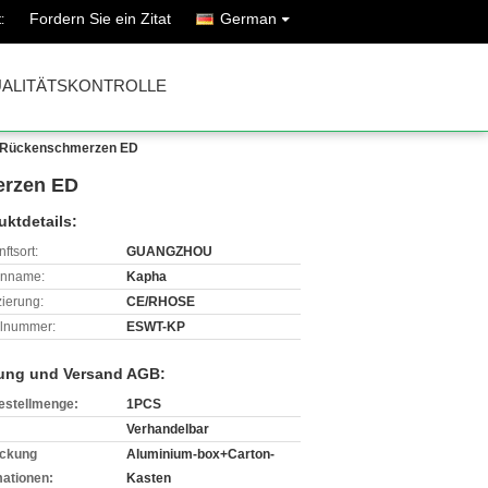
Fordern Sie ein Zitat
German
:
ALITÄTSKONTROLLE
r Rückenschmerzen ED
erzen ED
uktdetails:
ftsort:
GUANGZHOU
enname:
Kapha
izierung:
CE/RHOSE
lnummer:
ESWT-KP
ung und Versand AGB:
estellmenge:
1PCS
Verhandelbar
ckung
Aluminium-box+Carton-
mationen:
Kasten