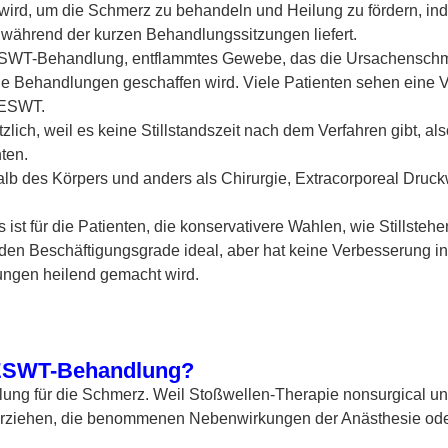
 wird, um die Schmerz zu behandeln und Heilung zu fördern, in
während der kurzen Behandlungssitzungen liefert.
ESWT-Behandlung, entflammtes Gewebe, das die Ursachenschm
die Behandlungen geschaffen wird. Viele Patienten sehen eine
 ESWT.
lich, weil es keine Stillstandszeit nach dem Verfahren gibt, al
nten.
lb des Körpers und anders als Chirurgie, Extracorporeal Druckw
ist für die Patienten, die konservativere Wahlen, wie Stillsteh
en Beschäftigungsgrade ideal, aber hat keine Verbesserung in 
zungen heilend gemacht wird.
 ESWT-Behandlung?
ng für die Schmerz. Weil Stoßwellen-Therapie nonsurgical und
erziehen, die benommenen Nebenwirkungen der Anästhesie oder