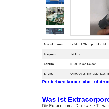
Produktname:
Luftdruck-Therapie-Maschin
Frequenz:
1-21HZ
Schirm:
8 Zoll Touch Screen
Effekt:
Orhopedics-Therapiemaschi
Portierbare körperliche Luftdr
Was ist Extracorpor
Die Extracorporeal Druckwelle-Thera