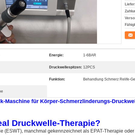
Liefer
Zahlu
Verso
Fähigk
Konta
e
Energie:
1-6BAR
Druckwellespitzen:
12PCS
Funktion:
Behandlung Schmerz Relife-Ge
ne
uck-Maschine für Körper-Schmerzlinderungs-Druckwe
eal Druckwelle-Therapie?
pie (ESWT), manchmal gekennzeichnet als
EPAT-Therapie
oder 