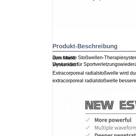
Produkt-Beschreibung
Das meiste Stoßwellen-Therapiesystem des populären und professionellen pneumatischen ballistischen Radialstrahls extracorporeal auf dem Markt
Verwendet für Sportverletzungswiederaufnahme, Rehabilitationstherapie, chronische Schmerzlinderung, Cellulitereduzierung, erektile Dysfunktion
Extracorporeal radialstoßwelle wird d
extracorporeal radialstoßwelle besser