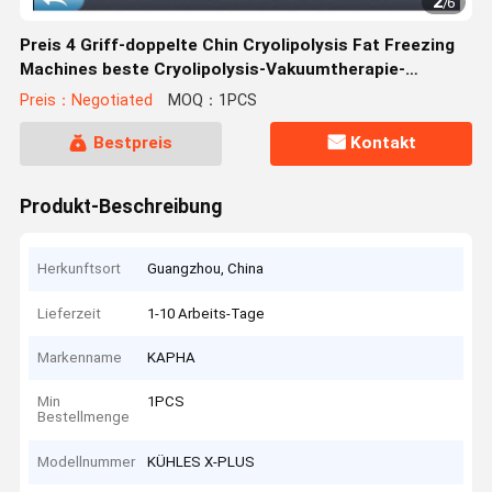
2
/
6
Preis 4 Griff-doppelte Chin Cryolipolysis Fat Freezing
Machines beste Cryolipolysis-Vakuumtherapie-
Maschine
Preis：Negotiated
MOQ：1PCS
Bestpreis
Kontakt
Produkt-Beschreibung
Herkunftsort
Guangzhou, China
Lieferzeit
1-10 Arbeits-Tage
Markenname
KAPHA
Min
1PCS
Bestellmenge
Modellnummer
KÜHLES X-PLUS