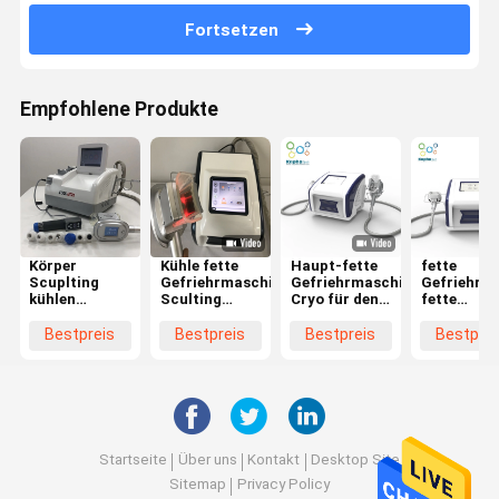
Fortsetzen
Empfohlene Produkte
Körper
Kühle fette
Haupt-fette
fette
Scuplting
Gefriehrmaschine
Gefriehrmaschine
Gefriehrm
kühlen
Sculting
Cryo für den
fette
150MM
220V
Körper, der
Saugausrü
Cryolipolysis
Cryolipolysis
Gewichtsverlust
100mm
Bestpreis
Bestpreis
Bestpreis
Bestprei
fette
kein Risiko
abnimmt
Hand-
Gefriehrmaschine
Cryolipolys
ab
Startseite
Über uns
Kontakt
Desktop Site
Sitemap
Privacy Policy