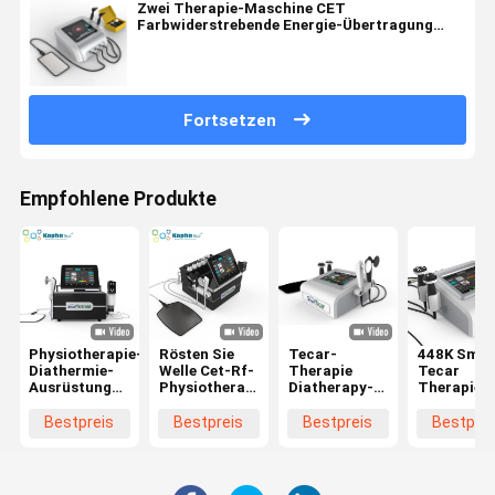
Zwei Therapie-Maschine CET
Farbwiderstrebende Energie-Übertragung
monopolare Rfs 448khz Tecar
Fortsetzen
Empfohlene Produkte
Physiotherapie-
Rösten Sie
Tecar-
448K Smar
Diathermie-
Welle Cet-Rf-
Therapie
Tecar
Ausrüstungs-
Physiotherapie-
Diatherapy-
Therapieg
Ed-
Ausrüstungs-
Physiotherapie-
Diathermi
Druckwelle
Schmerzlinderungs-
Maschine mit
RF CET RE
Bestpreis
Bestpreis
Bestpreis
Bestprei
rösten Cet
Maschinen-
448KHz
Physiother
Smart Tecar
Smarts Tecar
Griffen CET
für
448khz
RET
Faceliftin