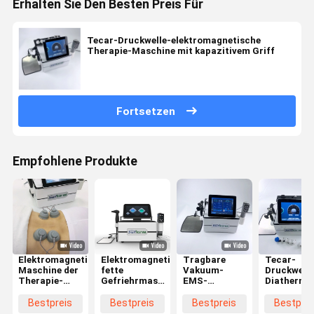
Erhalten Sie Den Besten Preis Für
Tecar-Druckwelle-elektromagnetische
Therapie-Maschine mit kapazitivem Griff
Fortsetzen
Empfohlene Produkte
Elektromagnetische
Elektromagnetische
Tragbare
Tecar-
Maschine der
fette
Vakuum-
Druckwelle
Therapie-
Gefriehrmaschine
EMS-
Diathermie
300KHZ für
Plused EMS-
Druckwelle
Therapie-
die Körper-
Diathermie-
Tecar-
Maschine
Bestpreis
Bestpreis
Bestpreis
Bestprei
Formung
Physiotherapie
Therapie-
elektroma