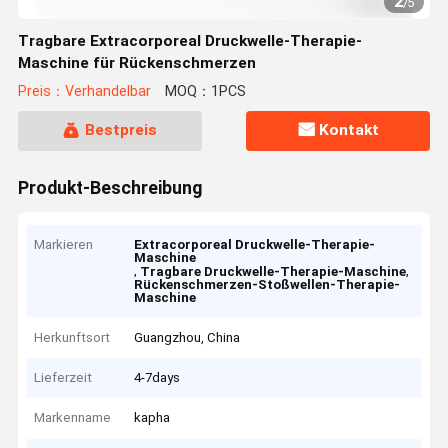
2
/
5
Tragbare Extracorporeal Druckwelle-Therapie-
Maschine für Rückenschmerzen
Preis：Verhandelbar
MOQ：1PCS
Bestpreis
Kontakt
Produkt-Beschreibung
Markieren
Extracorporeal Druckwelle-Therapie-
Maschine
,
,
Tragbare Druckwelle-Therapie-Maschine
Rückenschmerzen-Stoßwellen-Therapie-
Maschine
Herkunftsort
Guangzhou, China
Lieferzeit
4-7days
Markenname
kapha