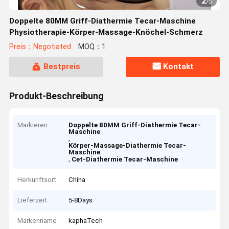
2
/
5
Doppelte 80MM Griff-Diathermie Tecar-Maschine
Physiotherapie-Körper-Massage-Knöchel-Schmerz
Preis：Negotiated
MOQ：1
Bestpreis
Kontakt
Produkt-Beschreibung
Markieren
Doppelte 80MM Griff-Diathermie Tecar-
Maschine
,
Körper-Massage-Diathermie Tecar-
Maschine
,
Cet-Diathermie Tecar-Maschine
Herkunftsort
China
Lieferzeit
5-8Days
Markenname
kaphaTech