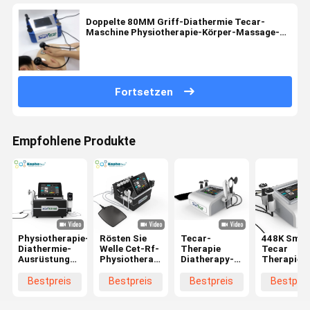
Doppelte 80MM Griff-Diathermie Tecar-
Maschine Physiotherapie-Körper-Massage-
Knöchel-Schmerz
Fortsetzen
Empfohlene Produkte
Physiotherapie-
Rösten Sie
Tecar-
448K Smar
Diathermie-
Welle Cet-Rf-
Therapie
Tecar
Ausrüstungs-
Physiotherapie-
Diatherapy-
Therapieg
Ed-
Ausrüstungs-
Physiotherapie-
Diathermi
Druckwelle
Schmerzlinderungs-
Maschine mit
RF CET RE
Bestpreis
Bestpreis
Bestpreis
Bestprei
rösten Cet
Maschinen-
448KHz
Physiother
Smart Tecar
Smarts Tecar
Griffen CET
für