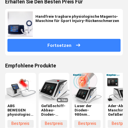
Erhalten Sie Den Besten Preis Für
Handfreie tragbare physiologische Magento-
Maschine für Sport Injuiry-Rückenschmerzen
Fortsetzen
Empfohlene Produkte
ABS
Gefäßschiff-
Laser der
Ader-Abba
BEWEGEN
Abbau-
Dioden-
Maschinen
physiologische
Dioden-
980nm
Gefäßentf
Maschine
Laser-
bearbeiten
Hochfrequ
PMST
Maschine für
Gefäßblutgefäße
der Spinne
Bestpreis
Bestpreis
Bestpreis
Bestprei
magnetelektrischer
Physiotherapie
maschinell,
1064nm