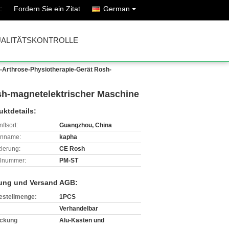
Fordern Sie ein Zitat
German
:
ALITÄTSKONTROLLE
-Arthrose-Physiotherapie-Gerät Rosh-
sh-magnetelektrischer Maschine
uktdetails:
ftsort:
Guangzhou, China
enname:
kapha
izierung:
CE Rosh
lnummer:
PM-ST
ung und Versand AGB:
estellmenge:
1PCS
Verhandelbar
ckung
Alu-Kasten und