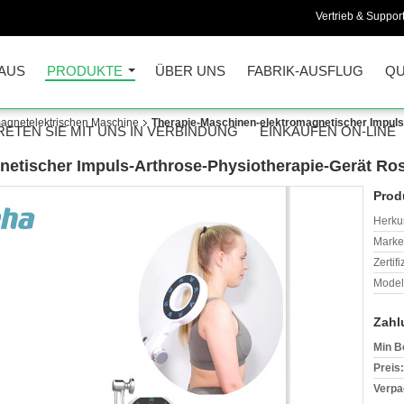
Vertrieb & Support
AUS
PRODUKTE
ÜBER UNS
FABRIK-AUSFLUG
QU
agnetelektrischen Maschine
Therapie-Maschinen-elektromagnetischer Impuls
RETEN SIE MIT UNS IN VERBINDUNG
EINKAUFEN ON-LINE
netischer Impuls-Arthrose-Physiotherapie-Gerät Ro
Prod
Herkun
Mark
Zertif
Model
Zahl
Min B
Preis:
Verpa