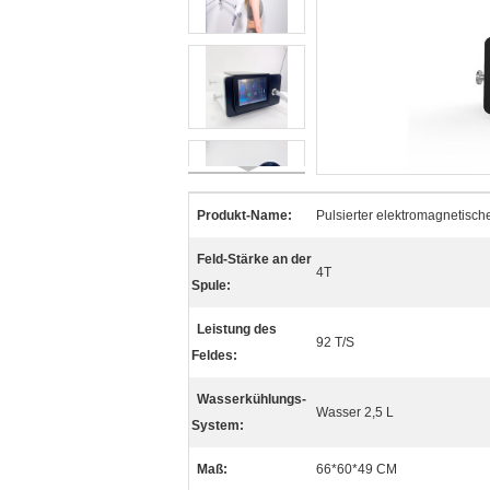
Produkt-Name:
Pulsierter elektromagnetisch
Feld-Stärke an der
4T
Spule:
Leistung des
92 T/S
Feldes:
Wasserkühlungs-
Wasser 2,5 L
System:
Maß:
66*60*49 CM