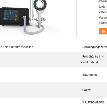
Infor
Liefer
Zahlu
Verso
Fähigk
Konta
es Feld Supertransduction
Schwingungszahl:
Feld-Stärke in 4
cm-Abstand:
Spannung:
Paket:
BRUTTOMASSE: