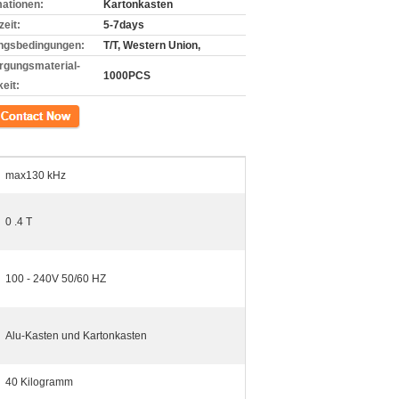
mationen:
Kartonkasten
zeit:
5-7days
ngsbedingungen:
T/T, Western Union,
rgungsmaterial-
1000PCS
eit:
kt
max130 kHz
0 .4 T
100 - 240V 50/60 HZ
Alu-Kasten und Kartonkasten
40 Kilogramm