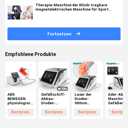
Therapie-Maschine der Klinik-tragbare
magnetelektrischen Maschine für Sport
Injuiry Plantar Fasciitis
Fortsetzen
Empfohlene Produkte
ABS
Gefäßschiff-
Laser der
Ader-Abba
BEWEGEN
Abbau-
Dioden-
Maschinen
physiologische
Dioden-
980nm
Gefäßentf
Maschine
Laser-
bearbeiten
Hochfrequ
PMST
Maschine für
Gefäßblutgefäße
der Spinne
Bestpreis
Bestpreis
Bestpreis
Bestprei
magnetelektrischer
Physiotherapie
maschinell,
1064nm
Maschine
die Spinne
PEMF-
Abbau adert