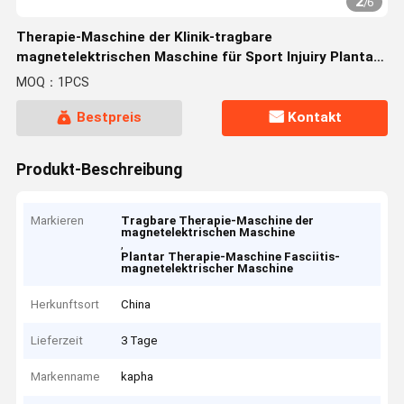
2
/
6
Therapie-Maschine der Klinik-tragbare
magnetelektrischen Maschine für Sport Injuiry Plantar
Fasciitis
MOQ：1PCS
Bestpreis
Kontakt
Produkt-Beschreibung
Markieren
Tragbare Therapie-Maschine der
magnetelektrischen Maschine
,
Plantar Therapie-Maschine Fasciitis-
magnetelektrischer Maschine
Herkunftsort
China
Lieferzeit
3 Tage
Markenname
kapha