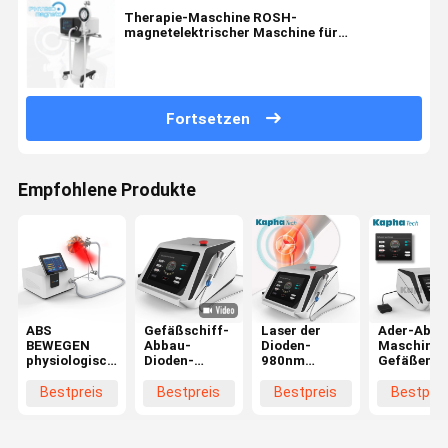
Therapie-Maschine ROSH-
magnetelektrischer Maschine für
Rückenschmerzen-Musculoskeletal
Störungen
Fortsetzen
Empfohlene Produkte
ABS
Gefäßschiff-
Laser der
Ader-Abba
BEWEGEN
Abbau-
Dioden-
Maschinen
physiologische
Dioden-
980nm
Gefäßentf
Maschine
Laser-
bearbeiten
Hochfrequ
PMST
Maschine für
Gefäßblutgefäße
der Spinne
Bestpreis
Bestpreis
Bestpreis
Bestprei
magnetelektrischer
Physiotherapie
maschinell,
1064nm
Maschine
die Spinne
PEMF-
Abbau adert