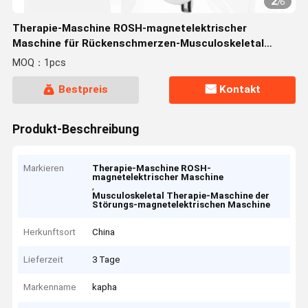
2
/
6
Therapie-Maschine ROSH-magnetelektrischer
Maschine für Rückenschmerzen-Musculoskeletal
Störungen
MOQ：1pcs
Bestpreis
Kontakt
Produkt-Beschreibung
Markieren
Therapie-Maschine ROSH-
magnetelektrischer Maschine
,
Musculoskeletal Therapie-Maschine der
Störungs-magnetelektrischen Maschine
Herkunftsort
China
Lieferzeit
3 Tage
Markenname
kapha