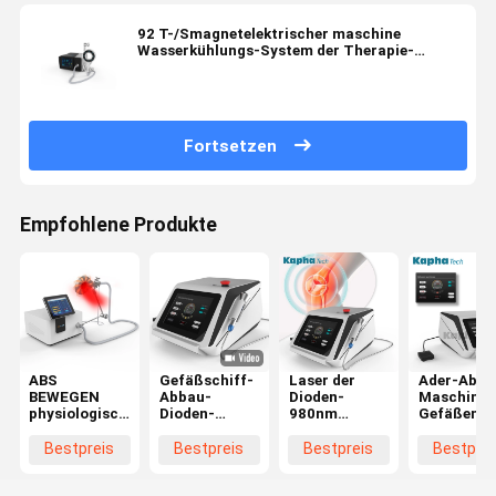
92 T-/Smagnetelektrischer maschine
Wasserkühlungs-System der Therapie-
Maschinen-2.5L
Fortsetzen
Empfohlene Produkte
ABS
Gefäßschiff-
Laser der
Ader-Abba
BEWEGEN
Abbau-
Dioden-
Maschinen
physiologische
Dioden-
980nm
Gefäßentf
Maschine
Laser-
bearbeiten
Hochfrequ
PMST
Maschine für
Gefäßblutgefäße
der Spinne
Bestpreis
Bestpreis
Bestpreis
Bestprei
magnetelektrischer
Physiotherapie
maschinell,
1064nm
Maschine
die Spinne