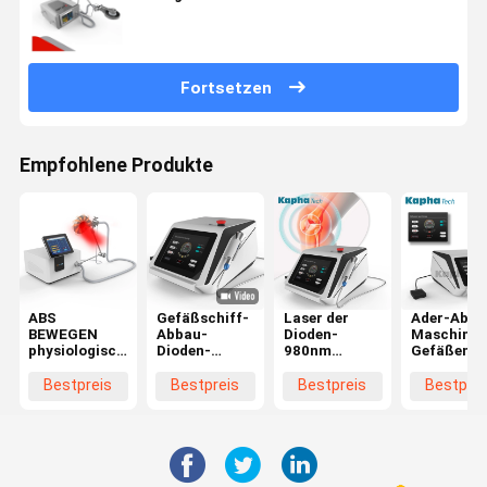
Schmerzlinderung
Fortsetzen
Empfohlene Produkte
ABS
Gefäßschiff-
Laser der
Ader-Abba
BEWEGEN
Abbau-
Dioden-
Maschinen
physiologische
Dioden-
980nm
Gefäßentf
Maschine
Laser-
bearbeiten
Hochfrequ
PMST
Maschine für
Gefäßblutgefäße
der Spinne
Bestpreis
Bestpreis
Bestpreis
Bestprei
magnetelektrischer
Physiotherapie
maschinell,
1064nm
Maschine
die Spinne
PEMF-
Abbau adert
Rückseite
Massager-
magnetisches