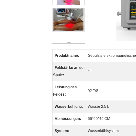
Produktname:
Gepulste elektromagnetische
Feldstärke an der
4T
Spule:
Leistung des
92 T/S
Feldes:
Wasserkühlung:
Wasser 2,5 L
Abmessungen:
66*60*49 CM
System:
Wasserkühlsystem