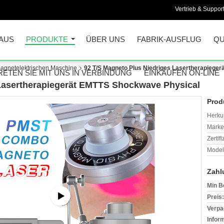
Vertrieb & Support
AUS
PRODUKTE
ÜBER UNS
FABRIK-AUSFLUG
QU
agnetelektrischen Maschine
92 T/S Magneto Plus Niedriges Lasertherapiege
RETEN SIE MIT UNS IN VERBINDUNG
EINKAUFEN ON-LINE
 Lasertherapiegerät EMTTS Shockwave Physical
Prod
Herkun
Mark
Zertif
Model
Zahl
Min B
Preis:
Verpa
Infor