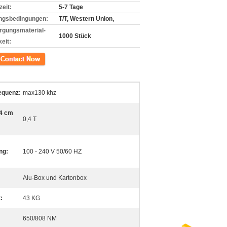
zeit:
5-7 Tage
ngsbedingungen:
T/T, Western Union,
rgungsmaterial-
1000 Stück
eit:
kt
requenz:
max130 khz
 4 cm
0,4 T
ng:
100 - 240 V 50/60 HZ
Alu-Box und Kartonbox
:
43 KG
650/808 NM