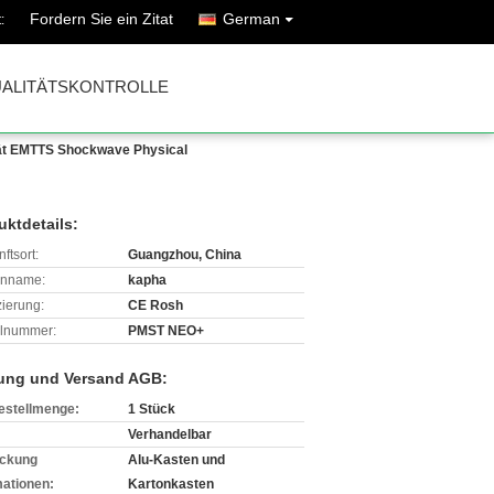
Fordern Sie ein Zitat
German
:
ALITÄTSKONTROLLE
rät EMTTS Shockwave Physical
uktdetails:
ftsort:
Guangzhou, China
enname:
kapha
izierung:
CE Rosh
lnummer:
PMST NEO+
ung und Versand AGB:
estellmenge:
1 Stück
Verhandelbar
ckung
Alu-Kasten und
mationen:
Kartonkasten