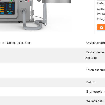
Liefer
Zahlu
Verso
Fähigk
Konta
 Feld-Supertransduktion
Oszillationsf
Feldstärke in
Abstand:
Stromspannu
Paket:
Bruttogewicht
Wellenlänge: