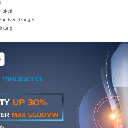
e
higkeit
 Sportverletzungen
irkung