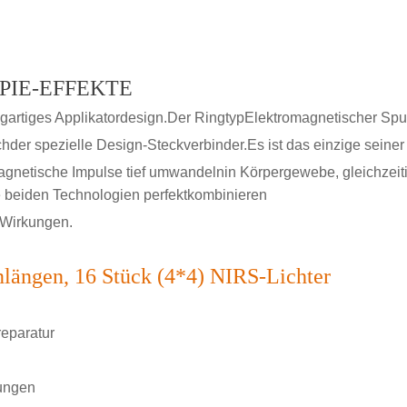
PIE-EFFEKTE
gartiges Applikatordesign.Der Ringtyp
Elektromagnetischer Spu
ch
der spezielle Design-Steckverbinder.Es ist das einzige seiner 
magnetische Impulse tief umwandeln
in Körpergewebe, gleichzei
 beiden Technologien perfekt
kombinieren
 Wirkungen.
nlängen, 16 Stück (4*4) NIRS-Lichter
eparatur
ungen