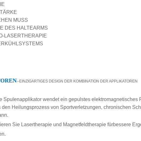
IE
STÄRKE
IEHEN MUSS
LFE DES HALTEARMS
DO-LASERTHERAPIE
SERKÜHLSYSTEMS
TOREN
--EINZIGARTIGES DESIGN DER KOMBINATION DER APPLIKATOREN
ge Spulenapplikator wendet ein gepulstes elektromagnetisches 
 den Heilungsprozess von Sportverletzungen, chronischen Sc
ann.
eren Sie Lasertherapie und Magnetfeldtherapie für
bessere Erg
en.