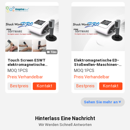
Touch Screen ESWT
Elektromagnetische ED-
elektromagnetische
Stoßwellen-Maschinen-
Therapie-Maschine für
tragbare hohe
MOQ:
1PCS
MOQ:
1PCS
ED-Behandlung
Leistungsfähigkeits-
Preis:
Verhandelbar
Preis:
Verhandelbar
einfache Operation
Bestpreis
Kontakt
Bestpreis
Kontakt
Sehen Sie mehr an
Hinterlass Eine Nachricht
Wir Werden Schnell Antworten