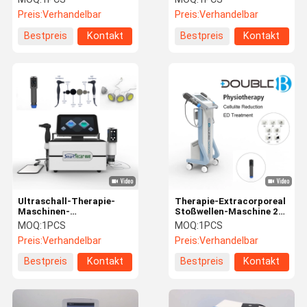
Therapie-Ausrüstungs-
Therapie-Ausrüstungs-
Preis:
Verhandelbar
Preis:
Verhandelbar
Hochfrequenz-
Hochfrequenz-
Physiotherapie Puilse
Physiotherapie Puilse
Bestpreis
Kontakt
Bestpreis
Kontakt
Ultraschall-Therapie-
Therapie-Extracorporeal
Maschinen-
Stoßwellen-Maschine 2
elektromagnetische
Griff-ED
MOQ:
1PCS
MOQ:
1PCS
Therapie-Ausrüstungs-
Preis:
Verhandelbar
Preis:
Verhandelbar
Hochfrequenz-
Physiotherapie-Maschine
Bestpreis
Kontakt
Bestpreis
Kontakt