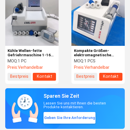
Kühle Wellen-fette
Kompakte Größen-
Gefriehrmaschine 1-16
elektromagnetische
Hz, tragbare
Therapie-Maschine mit 8
MOQ:
1 PC
MOQ:
1 PCS
Cryolipolysis-Maschine
Zoll-Touch Screen
Preis:
Verhandelbar
Preis:
Verhandelbar
Bestpreis
Kontakt
Bestpreis
Kontakt
Sparen Sie Zeit
Lassen Sie uns mit Ihnen die besten
Produkte kontaktieren.
Geben Sie Ihre Anforderung