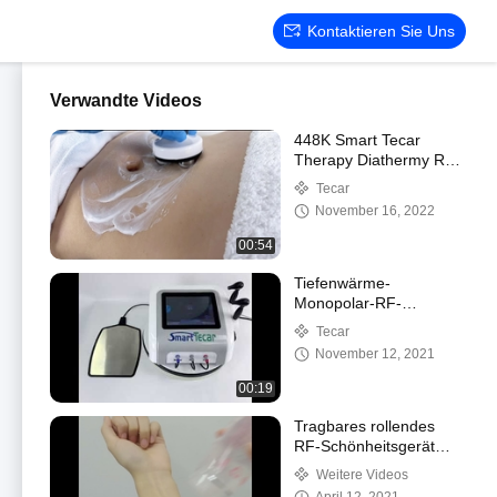
Kontaktieren Sie Uns
Verwandte Videos
448K Smart Tecar
Therapy Diathermy RF
CET RET
Tecar
Physiotherapiegerät zur
November 16, 2022
Schmerzlinderung und
Facelift
00:54
Tiefenwärme-
Monopolar-RF-
Diathermie-
Tecar
Therapiegerät zur
November 12, 2021
Faltenentfernung
00:19
Tragbares rollendes
RF-Schönheitsgerät
zum Abnehmen des
Weitere Videos
Facelifts