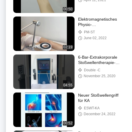
April 12, 2021
00:50
Elektromagnetisches
Physio-
Magnetotherapiegerät
PM-ST
für zu Hause gegen
June 02, 2022
Muskelschmerzen
02:19
6-Bar-Extrakorporale
Stoßwellentherapie-
Gerät zur Behandlung
Double -C
von erektiler
November 25, 2020
Dysfunktion
04:55
Neuer Stoßwellengriff
für KA
ESWT-KA
December 24, 2022
00:52