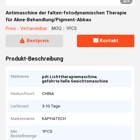
2
/
4
Antimaschine der falten-fotodynamischen Therapie
für Akne-Behandlung/Pigment-Abbau
Preis：Verhandelbar
MOQ：1PCS
Bestpreis
Kontakt
Produkt-Beschreibung
Markieren
,
pdt Lichttherapiemaschine
geführte helle Gesichtsmaschine
Herkunftsort
CHINA
Lieferzeit
3-10 Tage
Markenname
KAPHATECH
Min
1PCS
Bestellmenge