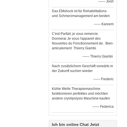
—— Jonh
Das EMshock ist für Rehabilitations-
und Schmerzmanagement am besten:
—— Kareem
C'est-Parfait, je vous remercie.
Donnerai Je vous l'appareil des
Nouvelles du Fonctionnement de. Bien-
amicalement Thierry Giambi
—— Thierry Giambi
Nach zusätzlichem Geschäft vorwärts in
der Zukunft suchen wieder
—— Frederic
Kühle Welle Therapiemaschine
funktionieren perfektes und möchten
andere cryolipolysis Maschine kaufen
—— Federica
Ich bin online Chat Jetzt