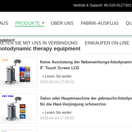
Vertrieb & Support:
86-020-8127303
AUS
PRODUKTE
ÜBER UNS
FABRIK-AUSFLUG
QU
quipment
RETEN SIE MIT UNS IN VERBINDUNG
EINKAUFEN ON-LINE
hotodynamic therapy equipment
3)
Keine Ausrüstung der Nebenwirkungs-fotodynami
8" Touch Screen LCD
Lesen Sie weiter
2020-04-24 17:59:03
Salon oder Hauptmaschine der gebrauchs-fotody
für die Haut-Verjüngung schmerzlos
Lesen Sie weiter
2020-04-24 17:59:03