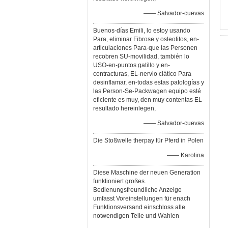
—— Salvador-cuevas
Buenos-días Emili, lo estoy usando
Para, eliminar Fibrose y osteofitos, en-
articulaciones Para-que las Personen
recobren SU-movilidad, también lo
USO-en-puntos gatillo y en-
contracturas, EL-nervio ciático Para
desinflamar, en-todas estas patologías y
las Person-Se-Packwagen equipo esté
eficiente es muy, den muy contentas EL-
resultado hereinlegen,
—— Salvador-cuevas
Die Stoßwelle therpay für Pferd in Polen
—— Karolina
Diese Maschine der neuen Generation
funktioniert großes.
Bedienungsfreundliche Anzeige
umfasst Voreinstellungen für enach
Funktionsversand einschloss alle
notwendigen Teile und Wahlen