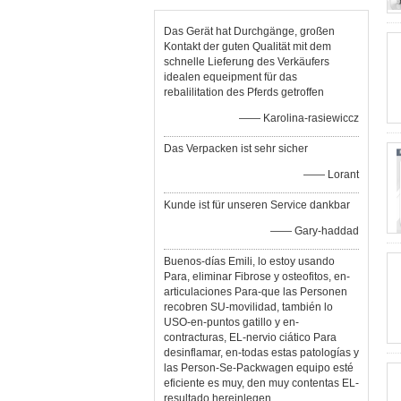
Das Gerät hat Durchgänge, großen
Kontakt der guten Qualität mit dem
schnelle Lieferung des Verkäufers
idealen equeipment für das
rebalilitation des Pferds getroffen
—— Karolina-rasiewiccz
Das Verpacken ist sehr sicher
—— Lorant
Kunde ist für unseren Service dankbar
—— Gary-haddad
Buenos-días Emili, lo estoy usando
Para, eliminar Fibrose y osteofitos, en-
articulaciones Para-que las Personen
recobren SU-movilidad, también lo
USO-en-puntos gatillo y en-
contracturas, EL-nervio ciático Para
desinflamar, en-todas estas patologías y
las Person-Se-Packwagen equipo esté
eficiente es muy, den muy contentas EL-
resultado hereinlegen,