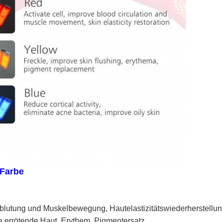
 Farbe
blutung und Muskelbewegung, Hautelastizitätswiederherstellu
 errötende Haut, Erythem, Pigmentersatz