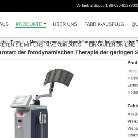
Vertrieb & Support:
86-020-8127303
AUS
PRODUKTE
ÜBER UNS
FABRIK-AUSFLUG
QU
schen Therapie
Maschinen-rote gelbe blaue Infrarotart der fotodynamischen 
RETEN SIE MIT UNS IN VERBINDUNG
EINKAUFEN ON-LINE
arotart der fotodynamischen Therapie der geringen 
Prod
Herkun
Mark
Zertif
Model
Zahl
Min B
Preis:
Verpa
Infor