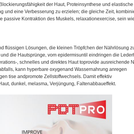
lockierungsfähigkeit der Haut, Proteinsynthese und elastische
ng und eine Verbesserung zu erzielen; die gleiche Zeit, kombinie
 passive Kontraktion des Muskels, relaxationexercise, sein wie
d flüssigen Lösungen, die kleinen Tröpfchen der Nährlösung zu
 und die Hautsprünge, vom epidermisuntil eindringen die Leder
erations-, schnelles und direktes Haut toprovide ausreichende 
sabfalls, kann hyperbare oxygenand Wassernahrung anregen
gen tise andpromote Zellstoffwechsels. Damit effektiv
Haut, dunkel, melasma, Verjüngung, Faltenabbaueffekt.