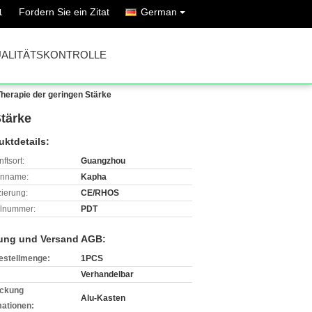
Fordern Sie ein Zitat
German
1
ALITÄTSKONTROLLE
Therapie der geringen Stärke
Stärke
uktdetails:
ftsort:
Guangzhou
enname:
Kapha
izierung:
CE/RHOS
lnummer:
PDT
ung und Versand AGB:
estellmenge:
1PCS
Verhandelbar
ckung
Alu-Kasten
mationen: