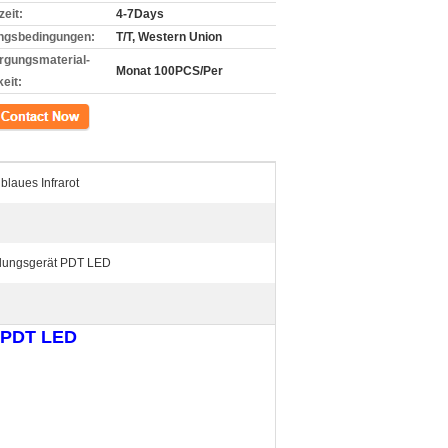
zeit:
4-7Days
ngsbedingungen:
T/T, Western Union
rgungsmaterial-
Monat 100PCS/Per
eit:
kt
blaues Infrarot
lungsgerät PDT LED
e PDT LED