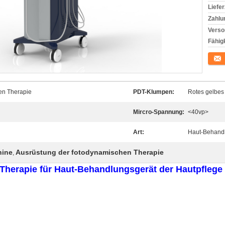
Liefer
Zahlu
Verso
Fähigk
Konta
en Therapie
PDT-Klumpen:
Rotes gelbes 
Mircro-Spannung:
<40vp>
Art:
Haut-Behand
hine
Ausrüstung der fotodynamischen Therapie
,
Therapie für Haut-Behandlungsgerät der Hautpfleg