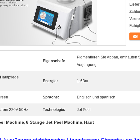
Liefer
Zahlu
Verso
Fähigk
Konta
Pigmentieren Sie Abbau, enthäuten 
Eigenschaft:
Verjüngung
r Hautpflege
Energie:
1-6Bar
creen
Sprache:
Englisch und spanisch
strom 220V 50Hz
Technologie:
Jet Peel
eel Machine
6 Stange Jet Peel Machine
Haut
,
,