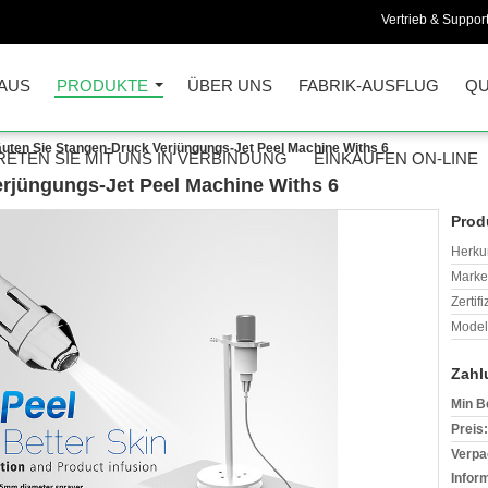
Vertrieb & Support
AUS
PRODUKTE
ÜBER UNS
FABRIK-AUSFLUG
QU
uten Sie Stangen-Druck Verjüngungs-Jet Peel Machine Withs 6
RETEN SIE MIT UNS IN VERBINDUNG
EINKAUFEN ON-LINE
rjüngungs-Jet Peel Machine Withs 6
Prod
Herkun
Mark
Zertif
Model
Zahl
Min B
Preis:
Verpa
Infor