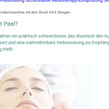
l-Ausrüstung nichtinvasive Mesotherapy-Einspritzung Je
chalenmaschine mit dem Druck mit 6 Stangen
t Peel?
ahren ein praktisch schmerzloses, das drastisch den Auft
essert und eine wahrnehmbare Verbesserung zur Empfän
 stellt
.