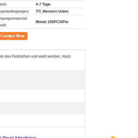
zeit:
4-7 Tage
ngsbedingungen:
T/T, Western Union
rgungsmaterial-
Monat 100PCS/Per
eit:
kt
Sie das Festziehen und weiß werden, Haut-