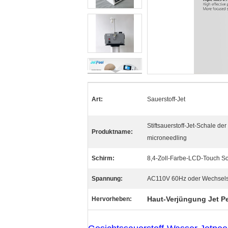
Art:
Sauerstoff-Jet
Stiftsauerstoff-Jet-Schale de
Produktname:
microneedling
Schirm:
8,4-Zoll-Farbe-LCD-Touch S
Spannung:
AC110V 60Hz oder Wechsel
Haut-Verjüngung Jet P
Hervorheben: