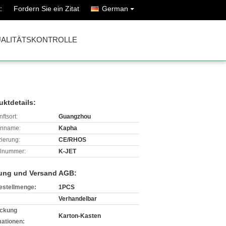
Fordern Sie ein Zitat
German
:
ALITÄTSKONTROLLE
uktdetails:
ftsort:
Guangzhou
enname:
Kapha
izierung:
CE/RHOS
lnummer:
K-JET
ung und Versand AGB:
estellmenge:
1PCS
Verhandelbar
ckung
Karton-Kasten
mationen: