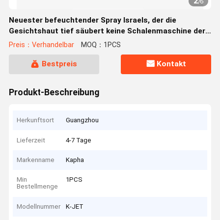
2
/
6
Neuester befeuchtender Spray Israels, der die
Gesichtshaut tief säubert keine Schalenmaschine der
Nadel mesotherapy Jetmit CER hydratisiert
Preis：Verhandelbar
MOQ：1PCS
Bestpreis
Kontakt
Produkt-Beschreibung
Herkunftsort
Guangzhou
Lieferzeit
4-7 Tage
Markenname
Kapha
Min
1PCS
Bestellmenge
Modellnummer
K-JET