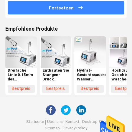
Fortsetzen
Empfohlene Produkte
Dreifache
Enthäuten Sie
Hydrat-
Hochdruck
Linie 0.15mm
Stangen-
Gesichtssauerstoff-
Gesichts-
des
Druck
Wasser
Wäsche-
Hautbadekurort
Verjüngungs-
Jetpeel-
Maschine,
Jet Peel-
Jet Peel
Ausrüstung
Gesichts-
Bestpreis
Bestpreis
Bestpreis
Bestprei
Maschinenschönheits-
Machine
nichtinvasive
Schönheit
Gerätes für
Withs 6
Mesotherapy-
Maschine 
besser
Einspritzung
Haut-
absorbieren
Jet Peel
Verjüngun
Machine
Startseite
Über uns
Kontakt
Desktop Site
Sitemap
Privacy Policy