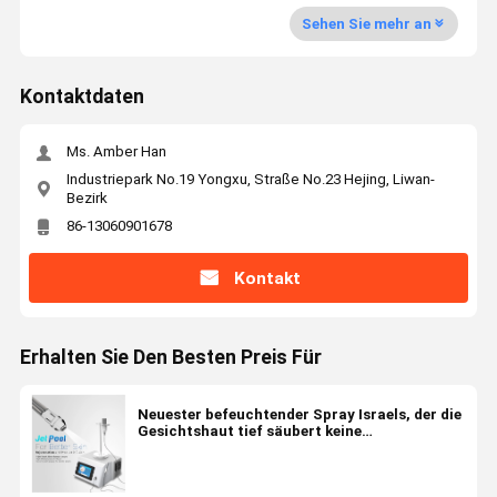
Sehen Sie mehr an
Kontaktdaten
Ms. Amber Han
Industriepark No.19 Yongxu, Straße No.23 Hejing, Liwan-
Bezirk
86-13060901678
Kontakt
Erhalten Sie Den Besten Preis Für
Neuester befeuchtender Spray Israels, der die
Gesichtshaut tief säubert keine
Schalenmaschine der Nadel mesotherapy
Jetmit CER hydratisiert