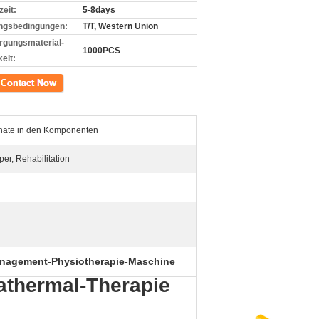
zeit:
5-8days
ngsbedingungen:
T/T, Western Union
rgungsmaterial-
1000PCS
eit:
kt
onate in den Komponenten
er, Rehabilitation
nagement-Physiotherapie-Maschine
athermal-Therapie