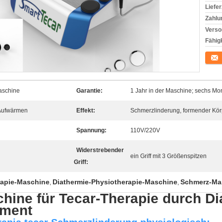
Liefer
Zahlu
Verso
Fähigk
Konta
maschine
Garantie:
1 Jahr in der Maschine; sechs M
 Aufwärmen
Effekt:
Schmerzlinderung, formender Körp
Spannung:
110V/220V
Widerstrebender
ein Griff mit 3 Größenspitzen
Griff:
apie-Maschine
Diathermie-Physiotherapie-Maschine
Schmerz-Ma
,
,
hine für Tecar-Therapie durch Di
ement