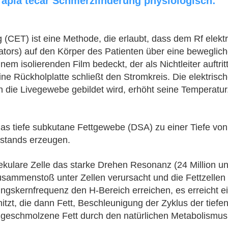
erapia tecar Schmerzlinderung physiologisch:
 (CET) ist eine Methode, die erlaubt, dass dem Rf elektr
sators) auf den Körper des Patienten über eine bewegli
nem isolierenden Film bedeckt, der als Nichtleiter auftri
Eine Rückholplatte schließt den Stromkreis. Die elektrisc
 die Livegewebe gebildet wird, erhöht seine Temperatur
as tiefe subkutane Fettgewebe (DSA) zu einer Tiefe von
rstands erzeugen.
ulare Zelle das starke Drehen Resonanz (24 Million un
sammenstoß unter Zellen verursacht und die Fettzellen bl
gskernfrequenz den H-Bereich erreichen, es erreicht ei
rhitzt, die dann Fett, Beschleunigung der Zyklus der tiefe
geschmolzene Fett durch den natürlichen Metabolismus