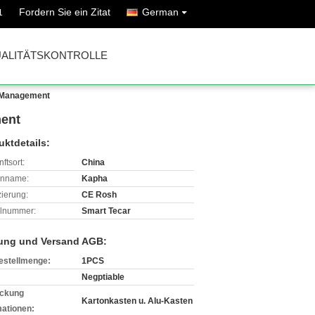
Fordern Sie ein Zitat
German
1
ALITÄTSKONTROLLE
-Management
ment
uktdetails:
ftsort:
China
enname:
Kapha
izierung:
CE Rosh
lnummer:
Smart Tecar
ung und Versand AGB:
estellmenge:
1PCS
Negptiable
ckung
Kartonkasten u. Alu-Kasten
mationen: