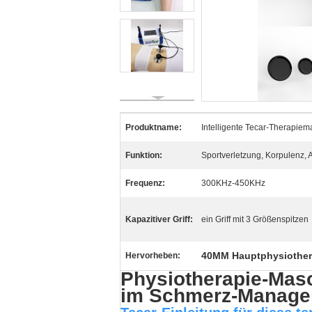
Produktname:
Intelligente Tecar-Therapie
Funktion:
Sportverletzung, Korpulenz,
Frequenz:
300KHz-450KHz
Kapazitiver Griff:
ein Griff mit 3 Größenspitzen
40MM Hauptphysiother
Hervorheben:
Physiotherapie-Masc
im Schmerz-Manag