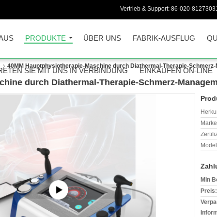
Vertrieb & Support:
86-020-8127303
AUS
PRODUKTE
ÜBER UNS
FABRIK-AUSFLUG
QU
e
40MM Hauptphysiotherapie-Maschine durch Diathermal-Therapie-Schmerz
RETEN SIE MIT UNS IN VERBINDUNG
EINKAUFEN ON-LINE
chine durch Diathermal-Therapie-Schmerz-Manage
Prod
Herkun
Mark
Zertif
Model
Zahl
Min B
Preis:
Verpa
Infor