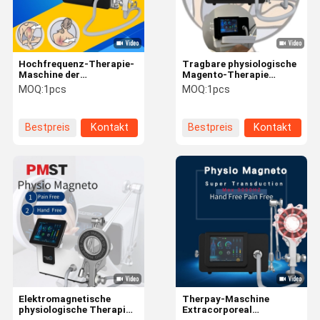
Hochfrequenz-Therapie-
Tragbare physiologische
Maschine der
Magento-Therapie
magnetelektrischen
Maschine für
MOQ:
1pcs
MOQ:
1pcs
Maschine 3000HZ für
Rehabilitation 92T/S
Sport Injuiry-Körper-
Schmerzlinderung
Bestpreis
Kontakt
Bestpreis
Kontakt
Haus
Produkte
Über Uns
Fabrik-
Ausflug
Elektromagnetische
Therpay-Maschine
physiologische Therapie-
Extracorporeal