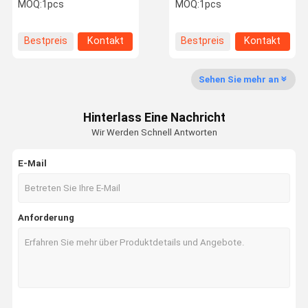
Hauptmaschine der
Transduction Emtt der
MOQ:
1pcs
MOQ:
1pcs
magnetelektrischen
magnetelektrischen
Maschine für Muslce-
Maschine 3000HZ
Schmerz
Musculoskeletal Schmerz
Bestpreis
Kontakt
Bestpreis
Kontakt
Qualitätskon
Treten Sie
Fordern Sie
Shopping
Trolle
Mit Uns In
Ein Zitat
Online
Verbindung
Sehen Sie mehr an
Stoßwellen-Therapie-Maschine
Hinterlass Eine Nachricht
Wir Werden Schnell Antworten
Tecar-Therapie-Maschine
E-Mail
Therapie-Maschine der magnetelektrischen Maschine
Ultraschall-Therapie-Maschine
Anforderung
Luftdruck-Therapie-Maschine
ESWT-Therapie-Maschine
Elektromagnetische Therapie-Maschine