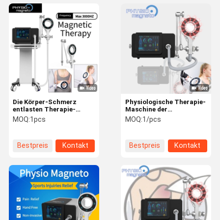
Die Körper-Schmerz
Physiologische Therapie-
entlasten Therapie-
Maschine der
Maschine der
magnetelektrischen
MOQ:
1pcs
MOQ:
1/pcs
magnetelektrischen
Maschine 1000HZ für
Maschine magnetische
Fascial-Gelenk-
Transductions-Therapie-
Entzündungs-
Bestpreis
Kontakt
Bestpreis
Kontakt
Rehabilitations-
Rehabilitation
Maschine