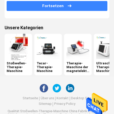
Fette Gefriehrmaschine Cryolipolysis
Fortsetzen
Jet Peel Machine
Elektrische Muskel-Anregungs-Maschine
Unsere Kategorien
Ultraschall-Physiotherapie-Maschine
Maschine der fotodynamischen Therapie
Hochfrequenz-Maschine
Stoßwellen-
Tecar-
Therapie-
Ultraschal
Microneedling Bruch-Rf
Therapie-
Therapie-
Maschine der
Therapie-
Maschine
Maschine
magnetelektri
Maschine
schen
Laser-Physiotherapie-Maschine
Maschine
Startseite
Über uns
Kontakt
Desktop Site
Sitemap
Privacy Policy
Qualität
Stoßwellen-Therapie-Maschine
China Fabrik.Copyright ©