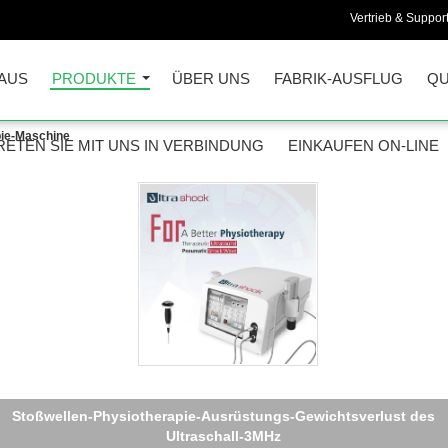
Vertrieb & Support
AUS
PRODUKTE
ÜBER UNS
FABRIK-AUSFLUG
QU
pie-Maschine
RETEN SIE MIT UNS IN VERBINDUNG
EINKAUFEN ON-LINE
6 Ultraschall-Physiotherapie-Maschine der Stangen-21Hz für
Rehabilitation Plantar Fasciitis Behandlung