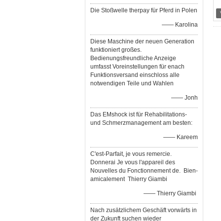
Die Stoßwelle therpay für Pferd in Polen
—— Karolina
Diese Maschine der neuen Generation
funktioniert großes.
Bedienungsfreundliche Anzeige
umfasst Voreinstellungen für enach
Funktionsversand einschloss alle
notwendigen Teile und Wahlen
—— Jonh
Das EMshock ist für Rehabilitations-
und Schmerzmanagement am besten:
—— Kareem
C'est-Parfait, je vous remercie.
Donnerai Je vous l'appareil des
Nouvelles du Fonctionnement de. Bien-
amicalement Thierry Giambi
—— Thierry Giambi
Nach zusätzlichem Geschäft vorwärts in
der Zukunft suchen wieder