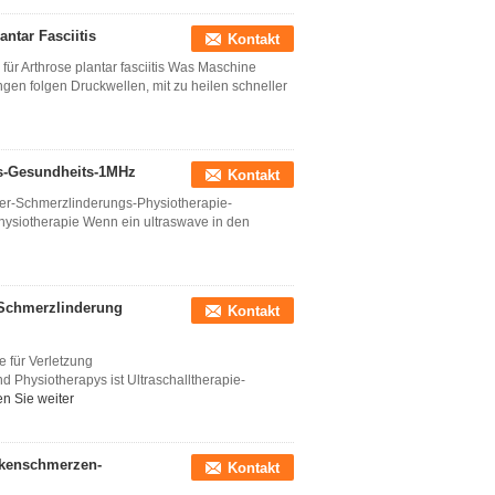
ntar Fasciitis
Kontakt
ür Arthrose plantar fasciitis Was Maschine
en folgen Druckwellen, mit zu heilen schneller
ts-Gesundheits-1MHz
Kontakt
er-Schmerzlinderungs-Physiotherapie-
hysiotherapie Wenn ein ultraswave in den
-Schmerzlinderung
Kontakt
e für Verletzung
 Physiotherapys ist Ultraschalltherapie-
n Sie weiter
ckenschmerzen-
Kontakt