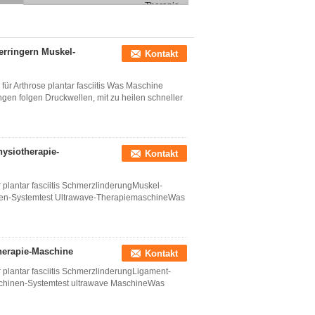
erringern Muskel-
Kontakt
ür Arthrose plantar fasciitis Was Maschine
en folgen Druckwellen, mit zu heilen schneller
hysiotherapie-
Kontakt
plantar fasciitis SchmerzlinderungMuskel-
inen-Systemtest Ultrawave-TherapiemaschineWas
herapie-Maschine
Kontakt
plantar fasciitis SchmerzlinderungLigament-
chinen-Systemtest ultrawave MaschineWas