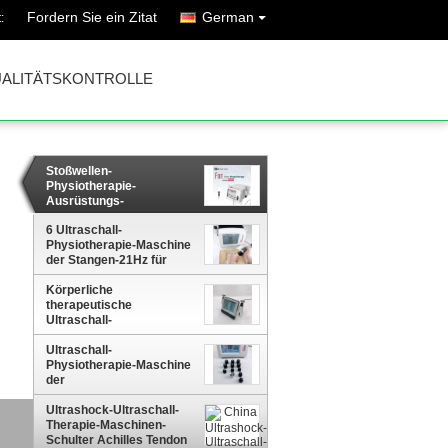
Fordern Sie ein Zitat
German
:
ALITÄTSKONTROLLE
Stoßwellen-
Physiotherapie-
Ausrüstungs-
Gewichtsverlust des
Ultraschall-3MHz
6 Ultraschall-
Physiotherapie-Maschine
der Stangen-21Hz für
Rehabilitation Plantar
Körperliche
Fasciitis Behandlung
therapeutische
Ultraschall-
Physiotherapie-
Hauptmaschine für
Ultraschall-
Körper-Schmerzlinderung
Physiotherapie-Maschine
der
Lymphentwässerungs-6
der Stangen-21Hz
Ultrashock-Ultraschall-
Therapie-Maschinen-
Schulter Achilles Tendon