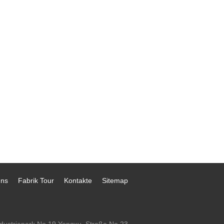
uns
Fabrik Tour
Kontakte
Sitemap
ndustriepark No.19 Yongxu, Straße No.23