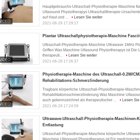
Hauptgebrauchs-Ultraschall-Physiotherapie-Maschine für
Ultasound Physiotherapys Ultraschalltherapie-Ursachenk
auf Haut und ...
Lesen Sie weiter
2021-06-29 17:29:17
Plantar Ultraschallphysiotherapie-Maschine Fasciit
Ultraschall-Physiotherapie-Maschine Ultrawave 1MHz Plan
Griffen Was Maschine Ultasound Physiotherapys ist Die U
therapeuti...
Lesen Sie weiter
2021-06-29 17:26:37
Physiotherapie-Maschine des Ultraschall-0.2W/CM2
Rehabilitations-Schmerzlinderung
Tragbare körperliche Ultraschall-Physiotherapie-Maschin
Rehabilitationsschmerzlinderung Was Maschine Ultasound 
auch gekennzeichnet als therapeutischer ...
Lesen Sie 
2021-06-29 17:24:59
Ultrawave-Ultraschall-Physiotherapie-Maschinen-K
Entlastung
Ultraschall-Physiotherapie-Maschine körperliche Ultraw
Maschine Ultasound Physiotherapys ist Für medizinische