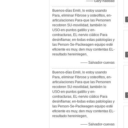
—— Gary-haddad
Buenos-días Emili, lo estoy usando
Para, eliminar Fibrose y osteofitos, en-
articulaciones Para-que las Personen
recobren SU-movilidad, también lo
USO-en-puntos gatillo y en-
contracturas, EL-nervio ciático Para
desinflamar, en-todas estas patologías y
las Person-Se-Packwagen equipo esté
eficiente es muy, den muy contentas EL-
resultado hereinlegen,
—— Salvador-cuevas
Buenos-días Emili, lo estoy usando
Para, eliminar Fibrose y osteofitos, en-
articulaciones Para-que las Personen
recobren SU-movilidad, también lo
USO-en-puntos gatillo y en-
contracturas, EL-nervio ciático Para
desinflamar, en-todas estas patologías y
las Person-Se-Packwagen equipo esté
eficiente es muy, den muy contentas EL-
resultado hereinlegen,
—— Salvador-cuevas