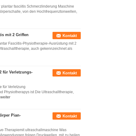
 plantar fasciitis Schmerzlinderung Maschine
örperschalle, von den Hochfrequenztonwellen,
is mit 2 Griffen
Kontakt
tar Fasciitis-Physiotherapie-Ausrüstung mit 2
ltraschalltherapie, auch gekennzeichnet als
 für Verletzungs-
Kontakt
e für Verletzung
Physiotherapys ist Die Ultraschalltherapie,
weiter
örper Pian-
Kontakt
ave-Therapiemit ultraschallmaschine Was
 Anwendungen folgen Druckwellen, mit zu heilen