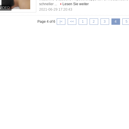
schneller ...
Lesen Sie weiter
2021-06-29 17:20:43
Page 4 of 6
|<
<<
1
2
3
4
5