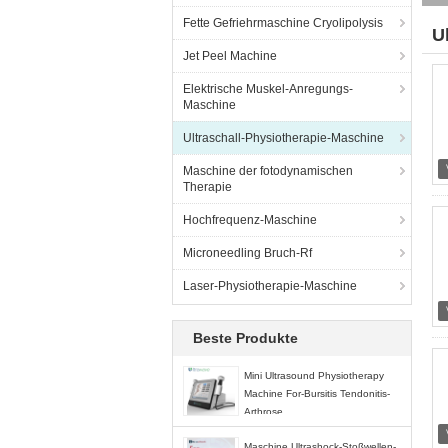
Fette Gefriehrmaschine Cryolipolysis
U
Jet Peel Machine
(5
Elektrische Muskel-Anregungs-
Maschine
Ultraschall-Physiotherapie-Maschine
Maschine der fotodynamischen
Therapie
Hochfrequenz-Maschine
Microneedling Bruch-Rf
Laser-Physiotherapie-Maschine
Beste Produkte
Mini Ultrasound Physiotherapy
Machine For-Bursitis Tendonitis-
Arthrose
Maschine Ultrashock-Stoßwellen-