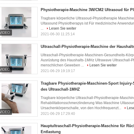
Physiotherapie-Maschine 3W/CM2 Ultrasoud für Pla
Tragbare körperliche Ultrasoud-Physiotherapie Maschine f
Ultasound Physiotherapys ist Für medizinische Anwendung
...
Lesen Sie weiter
2021-06-30 11:25:14
Ultraschall-Physiotherapie-Maschine der Haushal
Ultraschall-Physiotherapie-Maschinen-Gesundheits-Körp
Ausrüstung des Haushalts-1MHz Ultrawave Ultraschall-P
menschlichen Geweben ...
Lesen Sie weiter
2021-06-29 19:19:17
Tragbare Physiotherapie-Maschinen-Sport Injuiry
des Ultraschall-1MHZ
Tragbare körperliche Ultraschall-Physiotherapie-Maschin
Rehabilitationsschmerzlinderung Was Maschine Ultasound
Ursachenkörperschalle, von den Hochfrequenzt...
Lese
2021-06-29 17:29:40
Hauptultraschall-Physiotherapie-Maschine für Rü
Entlastung