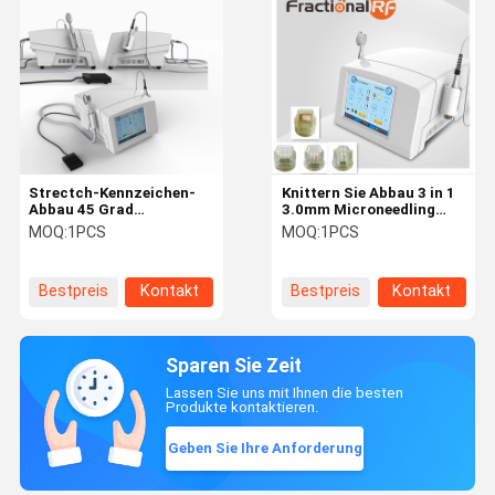
Strectch-Kennzeichen-
Knittern Sie Abbau 3 in 1
Abbau 45 Grad
3.0mm Microneedling
Microneedling Frational
Bruch-Rf
MOQ:
1PCS
MOQ:
1PCS
Rf
Bestpreis
Kontakt
Bestpreis
Kontakt
Sparen Sie Zeit
Lassen Sie uns mit Ihnen die besten
Produkte kontaktieren.
Geben Sie Ihre Anforderung