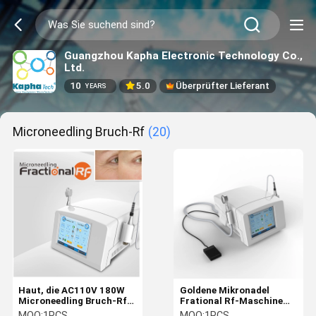
Guangzhou Kapha Electronic Technology Co.,
Ltd.
10
5.0
Überprüfter Lieferant
YEARS
Microneedling Bruch-Rf
(20)
Haut, die AC110V 180W
Goldene Mikronadel
Microneedling Bruch-Rf
Frational Rf-Maschine
festzieht
für das Haut-Festziehen
MOQ:
1PCS
MOQ:
1PCS