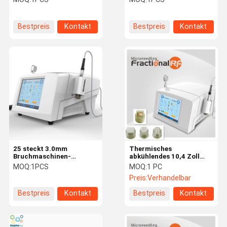
Bestpreis
Kontakt
Bestpreis
Kontakt
25 steckt 3.0mm
Thermisches
Bruchmaschinen-
abkühlendes 10,4 Zoll
Narben-Abbau rfs
Microneedling Bruch-Rf-
MOQ:
1PCS
MOQ:
1 PC
Microneedle fest
Face lifting
Preis:
Verhandelbar
Bestpreis
Kontakt
Bestpreis
Kontakt