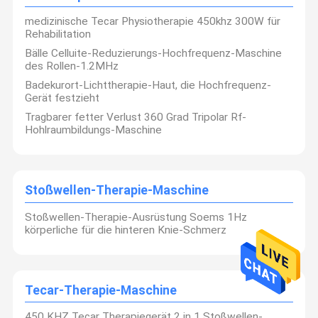
medizinische Tecar Physiotherapie 450khz 300W für
Rehabilitation
Bälle Celluite-Reduzierungs-Hochfrequenz-Maschine
des Rollen-1.2MHz
Badekurort-Lichttherapie-Haut, die Hochfrequenz-
Gerät festzieht
Tragbarer fetter Verlust 360 Grad Tripolar Rf-
Hohlraumbildungs-Maschine
Stoßwellen-Therapie-Maschine
Stoßwellen-Therapie-Ausrüstung Soems 1Hz
körperliche für die hinteren Knie-Schmerz
Elektronische Technologie Co., Ltd. Guangzhous Kapha widmet
sich dem Produzieren und dem Verkauf des Instrumentes für
Gesundheitswesen und Schönheitspflege, spezialisiert
Haus
Produkte
Über Uns
Fabrik-
auf Maschine Diathermie Tecar-Therapie (kapazitive und
widerstrebende Energieübertragung),
Ausflug
Tecar-Therapie-Maschine
Druckwellephysiotherapiemaschine,
Ultraschallmaschine, cryolipolysis Maschine,
Hochfrequenzmaschine, Maschine LED PDT, microneedling
450 KHZ Tecar Therapiegerät 2 in 1 Stoßwellen-