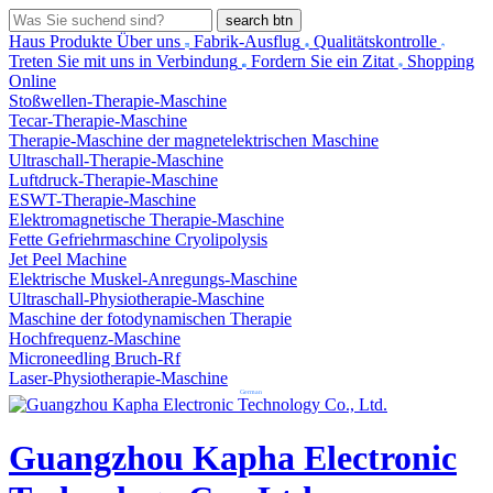
search btn
Haus
Produkte
Über uns
Fabrik-Ausflug
Qualitätskontrolle
Treten Sie mit uns in Verbindung
Fordern Sie ein Zitat
Shopping
Online
Stoßwellen-Therapie-Maschine
Tecar-Therapie-Maschine
Therapie-Maschine der magnetelektrischen Maschine
Ultraschall-Therapie-Maschine
Luftdruck-Therapie-Maschine
ESWT-Therapie-Maschine
Elektromagnetische Therapie-Maschine
Fette Gefriehrmaschine Cryolipolysis
Jet Peel Machine
Elektrische Muskel-Anregungs-Maschine
Ultraschall-Physiotherapie-Maschine
Maschine der fotodynamischen Therapie
Hochfrequenz-Maschine
Microneedling Bruch-Rf
Laser-Physiotherapie-Maschine
German
Guangzhou Kapha Electronic