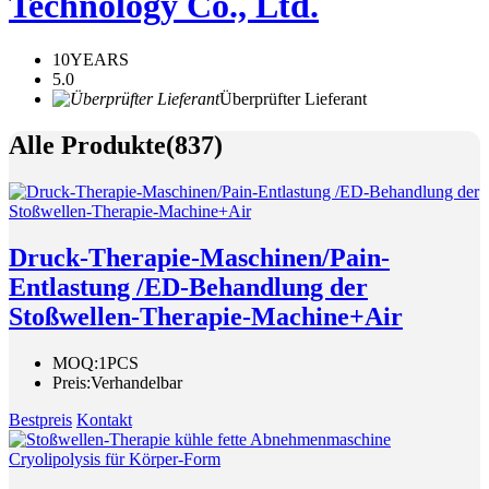
Technology Co., Ltd.
10
YEARS
5.0
Überprüfter Lieferant
Alle Produkte
(837)
Druck-Therapie-Maschinen/Pain-
Entlastung /ED-Behandlung der
Stoßwellen-Therapie-Machine+Air
MOQ:
1PCS
Preis:
Verhandelbar
Bestpreis
Kontakt