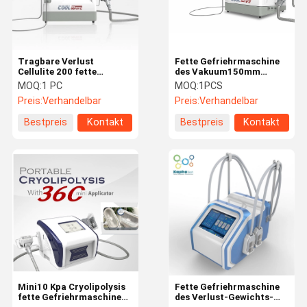
Tragbare Verlust
Fette Gefriehrmaschine
Cellulite 200 fette
des Vakuum150mm
Gefriehrmaschine Mj
80PCS Cryolipolsis
MOQ:
1 PC
MOQ:
1PCS
Cryolipolysis
Preis:
Verhandelbar
Preis:
Verhandelbar
Bestpreis
Kontakt
Bestpreis
Kontakt
Haus
Produkte
Über Uns
Fabrik-
Ausflug
Mini10 Kpa Cryolipolysis
Fette Gefriehrmaschine
fette Gefriehrmaschine
des Verlust-Gewichts-