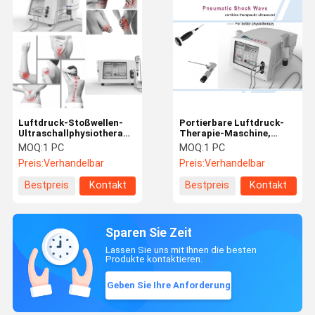
Luftdruck-Stoßwellen-
Portierbare Luftdruck-
Ultraschallphysiotherapie-
Therapie-Maschine,
Maschine für Sport-
Ultraschall-
MOQ:
1 PC
MOQ:
1 PC
Rehabilitation
Physiotherapie-
Preis:
Verhandelbar
Preis:
Verhandelbar
Ausrüstung für
Schmerzlinderung
Bestpreis
Kontakt
Bestpreis
Kontakt
Sparen Sie Zeit
Lassen Sie uns mit Ihnen die besten
Produkte kontaktieren.
Geben Sie Ihre Anforderung