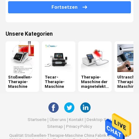
Fette Gefriehrmaschine Cryolipolysis
Fortsetzen
Jet Peel Machine
Elektrische Muskel-Anregungs-Maschine
Unsere Kategorien
Ultraschall-Physiotherapie-Maschine
Maschine der fotodynamischen Therapie
Hochfrequenz-Maschine
Stoßwellen-
Tecar-
Therapie-
Ultraschal
Microneedling Bruch-Rf
Therapie-
Therapie-
Maschine der
Therapie-
Maschine
Maschine
magnetelektri
Maschine
schen
Laser-Physiotherapie-Maschine
Maschine
Startseite
Über uns
Kontakt
Desktop Site
Sitemap
Privacy Policy
Qualität
Stoßwellen-Therapie-Maschine
China Fabrik.Copyright ©