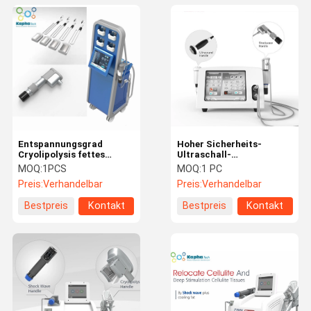
Entspannungsgrad
Hoher Sicherheits-
Cryolipolysis fettes
Ultraschall-
einfrierendes Mahcine
Physiotherapie-
MOQ:
1PCS
MOQ:
1 PC
Muslces -5
Maschinen-kompakte
Preis:
Verhandelbar
Preis:
Verhandelbar
Größe Soem-Service
verfügbar
Bestpreis
Kontakt
Bestpreis
Kontakt