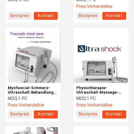
Bruch-Rf
1MHz
Preis:
Verhandelbar
Bestpreis
Kontakt
Bestpreis
Kontakt
Myofascial-Schmerz-
Physiotherapie-
Ultraschall-Behandlungs-
Ultraschall-Massage-
Maschine, Stoßwellen-
Maschine, Stoßwellen-
MOQ:
1 PC
MOQ:
1 PC
Therapie-Ausrüstung
Therapie-Gerät-
Preis:
Verhandelbar
Preis:
Verhandelbar
Leichtgewichtler
Bestpreis
Kontakt
Bestpreis
Kontakt