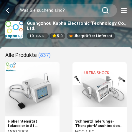
Guangzhou Kapha Electronic Technology Co.,
Ltd.
10
5.0
Überprüfter Lieferant
YEARS
Alle Produkte
(837)
Hohe Intensität
Schmerzlinderungs-
fokussierte 81
Therapie-Maschine des
Mikronadel Pin*2 1MHZ
Stoßwellen-Ultraschall-
MOQ:
1PCS
MOQ:
1 PC