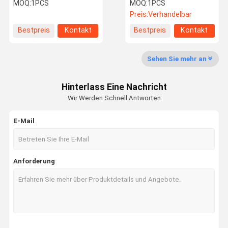
RHOSE
45℃ Cryolipolysis
MOQ:
1PCS
MOQ:
1PCS
Preis:
Verhandelbar
Bestpreis
Kontakt
Bestpreis
Kontakt
Qualitätskon
Treten Sie
Fordern Sie
Shopping
Trolle
Mit Uns In
Ein Zitat
Online
Verbindung
Sehen Sie mehr an
Stoßwellen-Therapie-Maschine
Hinterlass Eine Nachricht
Wir Werden Schnell Antworten
Tecar-Therapie-Maschine
E-Mail
Therapie-Maschine der magnetelektrischen Maschine
Ultraschall-Therapie-Maschine
Anforderung
Luftdruck-Therapie-Maschine
ESWT-Therapie-Maschine
Elektromagnetische Therapie-Maschine