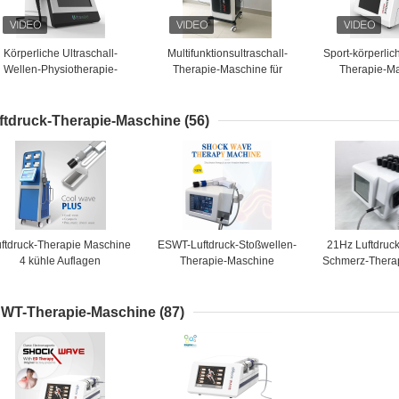
Körperliche Ultraschall-
Multifunktionsultraschall-
Sport-körperlic
Wellen-Physiotherapie-
Therapie-Maschine für
Therapie-Ma
schine für Plantar Fasciitis
erektile Dysfunktion
Verstauchun
Rückensc
ftdruck-Therapie-Maschine
(56)
uftdruck-Therapie Maschine
ESWT-Luftdruck-Stoßwellen-
21Hz Luftdruc
4 kühle Auflagen
Therapie-Maschine
Schmerz-Thera
yolipolysis portierbare fette
Massager-Gerät-Fettabbau
wenn Cellulite 
infrierende, nichtinvasiver
Körper, der Maschine
WT-Therapie-Maschine
(87)
abnimmt