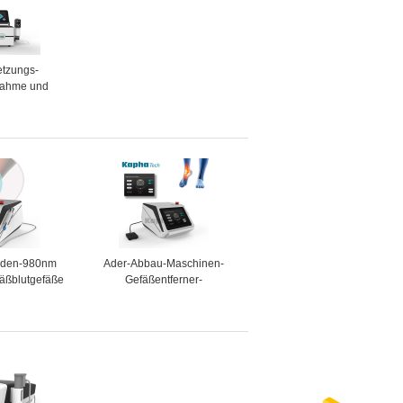
etzungs-
nahme und
ion Tecar-
ysiotherapie-
hine
ioden-980nm
Ader-Abbau-Maschinen-
fäßblutgefäße
Gefäßentferner-
 die Spinne
Hochfrequenz der Spinnen-
adert
1064nm