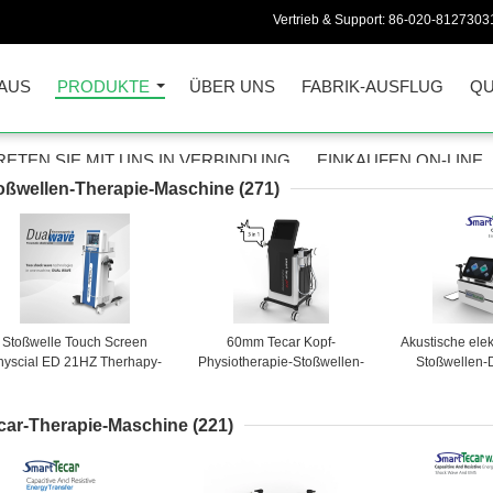
Vertrieb & Support:
86-020-8127303
AUS
PRODUKTE
ÜBER UNS
FABRIK-AUSFLUG
QU
RETEN SIE MIT UNS IN VERBINDUNG
EINKAUFEN ON-LINE
oßwellen-Therapie-Maschine
(271)
Stoßwelle Touch Screen
60mm Tecar Kopf-
Akustische elek
hyscial ED 21HZ Therhapy-
Physiotherapie-Stoßwellen-
Stoßwellen-
Maschine
Maschine für Sport-
Maschinen-Mus
Verletzung
car-Therapie-Maschine
(221)