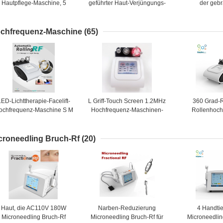
Hautpflege-Maschine, 5
geführter Haut-Verjüngungs-
der geb
Farbrote blaue gelbe
Ausrüstungs-flexible
fotodynamisc
Gesichtslichttherapie-
Operations-einfacher
für die Haut
Maschine entfernt
Gebrauch
schme
chfrequenz-Maschine
(65)
LED-Lichttherapie-Facelift-
L Griff-Touch Screen 1.2MHz
360 Grad-R
ochfrequenz-Maschine S M
Hochfrequenz-Maschinen-
Rollenhoch
L Handles
Psychiaters-Fettzelle alle
Maschine für
Körperteile
Abbau-M
croneedling Bruch-Rf
(20)
Haut, die AC110V 180W
Narben-Reduzierung
4 Handtie
Microneedling Bruch-Rf
Microneedling Bruch-Rf für
Microneedlin