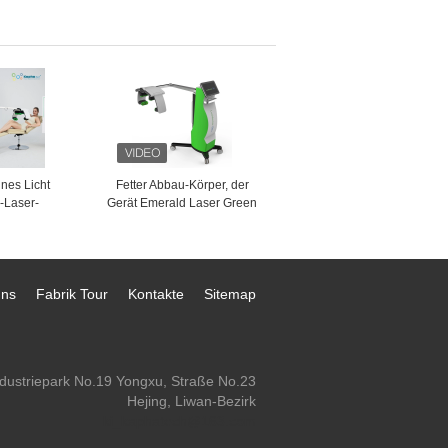
eits-
Reduzierungs-Maschine 10,4
maschine
Zoll Touch Screen Rfs
Microneedle
nes Licht
Fetter Abbau-Körper, der
-Laser-
Gerät Emerald Laser Green
sgerät zur
Light 532nm nicht Invasions
ormung,
abnimmt
rlustgerät
uns
Fabrik Tour
Kontakte
Sitemap
ndustriepark No.19 Yongxu, Straße No.23
Hejing, Liwan-Bezirk
ki_kaphatech@163.com