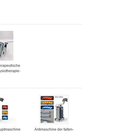
herapeutische
ysiotherapie-
 für Körper-
inderung
auptmaschine
Antimaschine der falten-