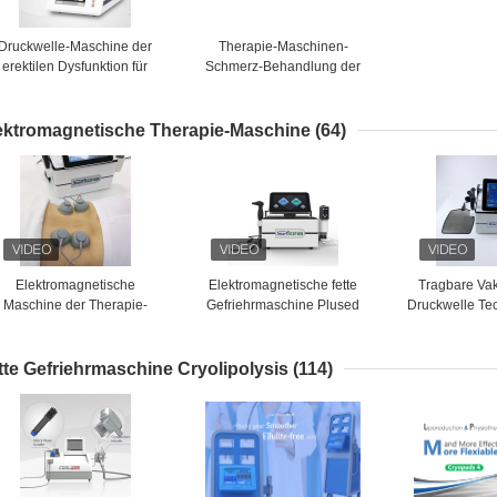
Druckwelle-Maschine der
Therapie-Maschinen-
erektilen Dysfunktion für
Schmerz-Behandlung der
Rückenschmerzen-
Druckwelle-erektilen
Entlastung
Dysfunktion ESWT
ektromagnetische Therapie-Maschine
(64)
Elektromagnetische
Elektromagnetische fette
Tragbare V
Maschine der Therapie-
Gefriehrmaschine Plused
Druckwelle Te
300KHZ für die Körper-
EMS-Diathermie-
Maschine f
Formung
Physiotherapie
Behan
tte Gefriehrmaschine Cryolipolysis
(114)