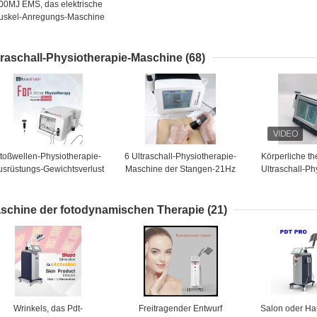
00MJ EMS, das elektrische
uskel-Anregungs-Maschine
abnimmt
traschall-Physiotherapie-Maschine
(68)
toßwellen-Physiotherapie-
6 Ultraschall-Physiotherapie-
Körperliche t
usrüstungs-Gewichtsverlust
Maschine der Stangen-21Hz
Ultraschall-Ph
des Ultraschall-3MHz
für Rehabilitation Plantar
Hauptmaschine
Fasciitis Behandlung
Schmerzl
schine der fotodynamischen Therapie
(21)
Wrinkels, das Pdt-
Freitragender Entwurf
Salon oder H