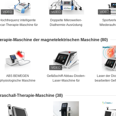
Hochfrequenz intelligente
Doppelte Mikrowellen-
Sportverl
ecar-Therapie-Maschine für
Diathermie-Ausrüstung
Wiederauf
Physiotherapie
80mm Griff Tecar-Therapie-
Rehabilitat
Diathermie-Maschine Rfs
Diathermie-Ph
Tecar für Muskel entspannen
Masc
erapie-Maschine der magnetelektrischen Maschine
(80)
sich
ABS BEWEGEN
Gefäßschiff-Abbau-Dioden-
Laser der D
physiologische Maschine
Laser-Maschine für
bearbeiten Ge
PMST magnetelektrischer
Physiotherapie
maschinell,
Maschine PEMF-Rückseite
Abbau 
Massager-magnetisches
traschall-Therapie-Maschine
(38)
Physiotherapie-Gerät
wellenartig