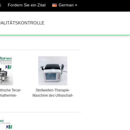
Fordern Sie ein Zitat
German
1
ALITÄTSKONTROLLE
trische Tecar-
Stoßwellen-Therapie-
Diathermie-
Maschine des Ultraschall-
kel-Anregung
21Hz pneumatische