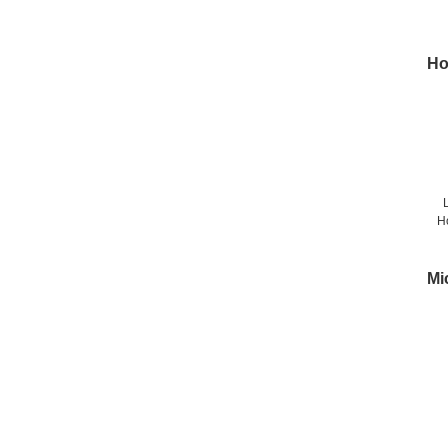
Ho
H
Mi