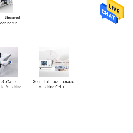
he Ultraschall-
schine für
gs-Knöchel-
hmerzen
k-Stoßwellen-
Soem-Luftdruck-Therapie-
pie-Maschine,
Maschine Cellulite-
verringert wird
Reduzierungs-erektile
Dysfunktion