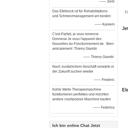
—— Jonh
Das EMshock ist für Rehabilitations-
C
und Schmerzmanagement am besten:
—— Kareem
Je
C'est-Parfait, je vous remercie.
Donnerai Je vous l'appareil des
Nouvelles du Fonctionnement de. Bien-
amicalement Thierry Giambi
—— Thierry Giambi
Nach zusätzlichem Geschäft vorwärts in
der Zukunft suchen wieder
—— Frederic
Kühle Welle Therapiemaschine
El
funktionieren perfektes und möchten
andere cryolipolysis Maschine kaufen
—— Federica
Ich bin online Chat Jetzt