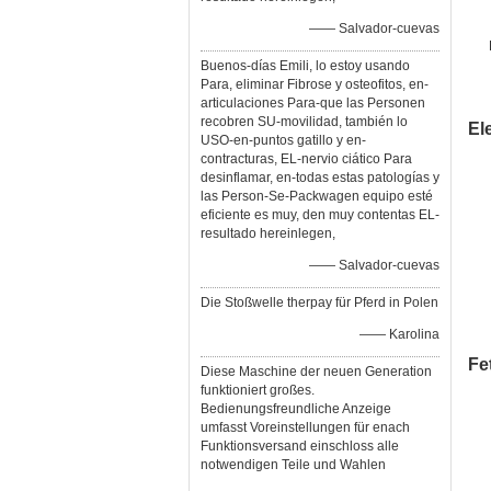
—— Salvador-cuevas
Buenos-días Emili, lo estoy usando
Para, eliminar Fibrose y osteofitos, en-
articulaciones Para-que las Personen
recobren SU-movilidad, también lo
El
USO-en-puntos gatillo y en-
contracturas, EL-nervio ciático Para
desinflamar, en-todas estas patologías y
las Person-Se-Packwagen equipo esté
eficiente es muy, den muy contentas EL-
resultado hereinlegen,
—— Salvador-cuevas
Die Stoßwelle therpay für Pferd in Polen
—— Karolina
Fe
Diese Maschine der neuen Generation
funktioniert großes.
Bedienungsfreundliche Anzeige
umfasst Voreinstellungen für enach
Funktionsversand einschloss alle
notwendigen Teile und Wahlen