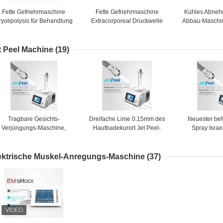
Fette Gefriehrmaschine
Fette Gefriehrmaschine
Kühles Abnehm
ryolipolysis für Behandlung
Extracorporeal Druckwelle
Abbau-Maschi
des Fettabbau-ED
Cryolipolysis
Thearpy Cr
Einfr
t Peel Machine
(19)
Tragbare Gesichts-
Dreifache Linie 0.15mm des
Neuester be
Verjüngungs-Maschine,
Hautbadekurort Jet Peel-
Spray Israel
Mitesser-Sog-
Maschinenschönheits-
Gesichtshaut 
Dermabrasions-Maschine
Gerätes für besser
keine Schalen
absorbieren
Nadel mesoth
ektrische Muskel-Anregungs-Maschine
(37)
CER hydr