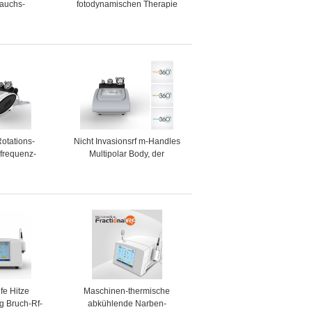
rauchs-
fotodynamischen Therapie
hen Therapie
für Akne-
-Verjüngung
Behandlung/Pigment-Abbau
rzlos
otations-
Nicht Invasionsrf m-Handles
frequenz-
Multipolar Body, der
 Cellulite-
Maschine abnimmt
aschine
fe Hitze
Maschinen-thermische
g Bruch-Rf-
abkühlende Narben-