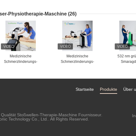
festzieht
Akne-Narben enthäuten die
Schönh
Erneuerung der Maschine
Gesichts
ser-Physiotherapie-Maschine
(26)
Medizinische
Medizinische
532 nm grü
Schmerzlinderungs-
Schmerzlinderungs-
Smaragd
Maschine des
Maschine des
Schlankheit
Physiotherapie-Gerät-kalte
Physiotherapie-Gerät-kalte
Körperf
Laser-Therapie-Glas-3
Laser-Therapie-Glas-3
Gewichtsve
Startseite
Produkte
Über 
 Qualität Stoßwellen-Therapie-Maschine Fournisseur.
I
ic Technology Co., Ltd.. All Rights Reserved.