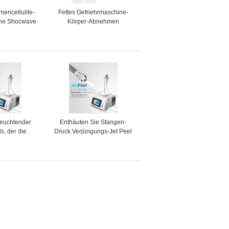
encellulite-
Fettes Gefriehrmaschine-
ne Shocwave
Körper-Abnehmen
yo fettes
Vakuumhohlraumbildung
ieren
Cryolipolysis
feuchtender
Enthäuten Sie Stangen-
s, der die
Druck Verjüngungs-Jet Peel
tief säubert
Machine Withs 6
maschine der
erapy Jetmit
atisiert