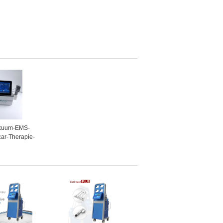
akuum-EMS-
car-Therapie-
ür Binden-
dlung