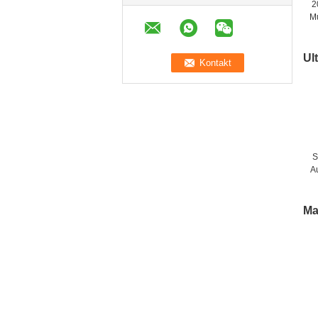
2
M
Ul
S
A
Ma