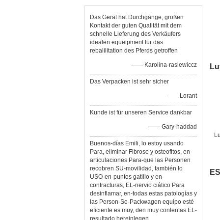
Das Gerät hat Durchgänge, großen
Kontakt der guten Qualität mit dem
schnelle Lieferung des Verkäufers
idealen equeipment für das
Ma
rebalilitation des Pferds getroffen
—— Karolina-rasiewiccz
Lu
Das Verpacken ist sehr sicher
—— Lorant
Kunde ist für unseren Service dankbar
—— Gary-haddad
L
Buenos-días Emili, lo estoy usando
Para, eliminar Fibrose y osteofitos, en-
Cr
articulaciones Para-que las Personen
e
recobren SU-movilidad, también lo
ES
USO-en-puntos gatillo y en-
contracturas, EL-nervio ciático Para
desinflamar, en-todas estas patologías y
las Person-Se-Packwagen equipo esté
eficiente es muy, den muy contentas EL-
resultado hereinlegen,