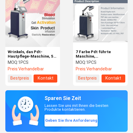
Wrinkels, das Pdt-
7 Farbe Pdt führte
Hautpflege-Maschine, 5
Maschine,
Farbrote blaue gelbe
Gesichtsausrüstung der
MOQ:
1PCS
MOQ:
1PCS
Gesichtslichttherapie-
Hautpflege-650W kein
Preis:
Verhandelbar
Preis:
Verhandelbar
Maschine entfernt
Stillstandszeit-einfacher
Gebrauch
Bestpreis
Kontakt
Bestpreis
Kontakt
Sparen Sie Zeit
Lassen Sie uns mit Ihnen die besten
Produkte kontaktieren.
Geben Sie Ihre Anforderung