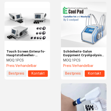
Touch Screen Entwurfs-
Schönheits-Salon
Hauptstoßwellen-
Euqipment Cryolipolysis
Therapie-Maschine für
EMS Maschinen-CRYO
MOQ:
1PCS
MOQ:
1PCS
Behandlung der erektilen
für Weilght-Verlust mit 4
Preis:
Verhandelbar
Preis:
Verhandelbar
Dysfunktion
Griffen
Bestpreis
Kontakt
Bestpreis
Kontakt