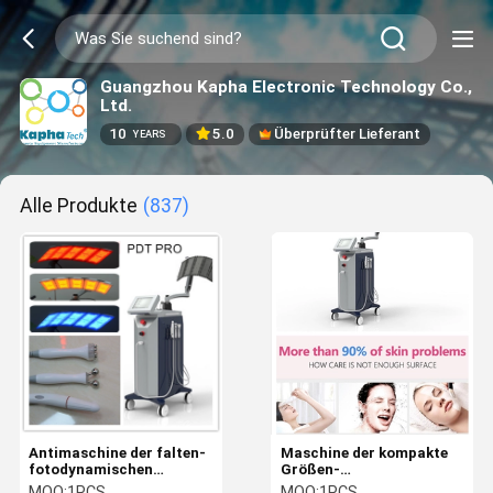
Guangzhou Kapha Electronic Technology Co.,
Ltd.
10
5.0
Überprüfter Lieferant
YEARS
Alle Produkte
(837)
Antimaschine der falten-
Maschine der kompakte
fotodynamischen
Größen-
Therapie für Akne-
fotodynamischen
MOQ:
1PCS
MOQ:
1PCS