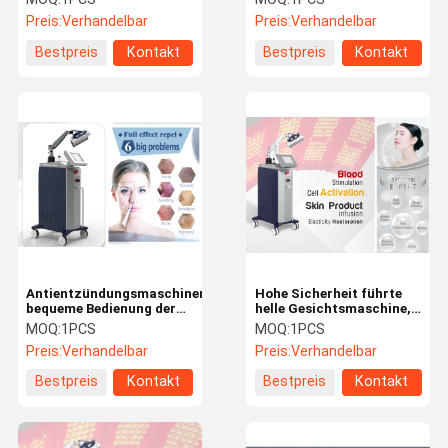
Behandlung/Pigment-
Therapie zur Falten-
Preis:
Verhandelbar
Preis:
Verhandelbar
Abbau
Abbau-hohen Sicherheit
Bestpreis
Kontakt
Bestpreis
Kontakt
Antientzündungsmaschinen-
Hohe Sicherheit führte
bequeme Bedienung der
helle Gesichtsmaschine,
fotodynamischen
führte Pdt-Maschine für
MOQ:
1PCS
MOQ:
1PCS
Therapie
Akne-Behandlung
Preis:
Verhandelbar
Preis:
Verhandelbar
Bestpreis
Kontakt
Bestpreis
Kontakt