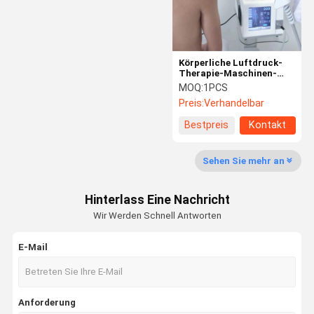
Körperliche Luftdruck-
Therapie-Maschinen-
Hauptgebrauch für
MOQ:
1PCS
Körper-
Preis:
Verhandelbar
Schmerzlinderung 1-
21HZ
Bestpreis
Kontakt
Sehen Sie mehr an
Hinterlass Eine Nachricht
Wir Werden Schnell Antworten
E-Mail
Haus
Produkte
Über Uns
Fabrik-
Ausflug
Anforderung