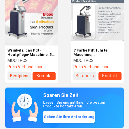
Wrinkels, das Pdt-
7 Farbe Pdt führte
Hautpflege-Maschine, 5
Maschine,
Farbrote blaue gelbe
Gesichtsausrüstung der
MOQ:
1PCS
MOQ:
1PCS
Gesichtslichttherapie-
Hautpflege-650W kein
Preis:
Verhandelbar
Preis:
Verhandelbar
Maschine entfernt
Stillstandszeit-einfacher
Gebrauch
Bestpreis
Kontakt
Bestpreis
Kontakt
Sparen Sie Zeit
Lassen Sie uns mit Ihnen die besten
Produkte kontaktieren.
Geben Sie Ihre Anforderung