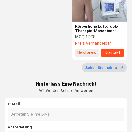
Körperliche Luftdruck-
Therapie-Maschinen-
Hauptgebrauch für
MOQ:
1PCS
Körper-
Preis:
Verhandelbar
Schmerzlinderung 1-
21HZ
Bestpreis
Kontakt
Sehen Sie mehr an
Hinterlass Eine Nachricht
Wir Werden Schnell Antworten
E-Mail
Haus
Produkte
Über Uns
Fabrik-
Ausflug
Anforderung