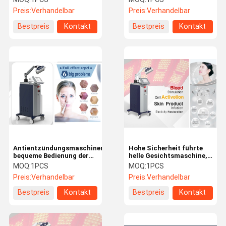
Behandlung/Pigment-
Therapie zur Falten-
Preis:
Verhandelbar
Preis:
Verhandelbar
Abbau
Abbau-hohen Sicherheit
Bestpreis
Kontakt
Bestpreis
Kontakt
Antientzündungsmaschinen-
Hohe Sicherheit führte
bequeme Bedienung der
helle Gesichtsmaschine,
fotodynamischen
führte Pdt-Maschine für
MOQ:
1PCS
MOQ:
1PCS
Therapie
Akne-Behandlung
Preis:
Verhandelbar
Preis:
Verhandelbar
Bestpreis
Kontakt
Bestpreis
Kontakt