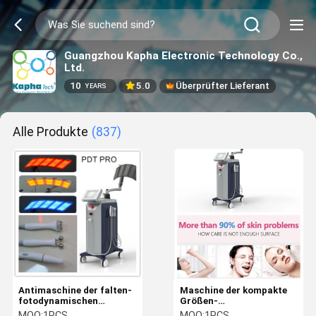
Guangzhou Kapha Electronic Technology Co.,
Ltd.
10
5.0
Überprüfter Lieferant
YEARS
Alle Produkte
(837)
Antimaschine der falten-
Maschine der kompakte
fotodynamischen
Größen-
Therapie für Akne-
fotodynamischen
MOQ:
1PCS
MOQ:
1PCS