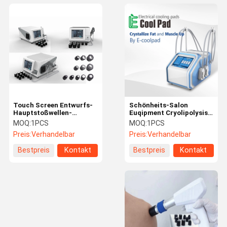
Touch Screen Entwurfs-
Schönheits-Salon
Hauptstoßwellen-
Euqipment Cryolipolysis
Therapie-Maschine für
EMS Maschinen-CRYO
MOQ:
1PCS
MOQ:
1PCS
Behandlung der erektilen
für Weilght-Verlust mit 4
Preis:
Verhandelbar
Preis:
Verhandelbar
Dysfunktion
Griffen
Bestpreis
Kontakt
Bestpreis
Kontakt